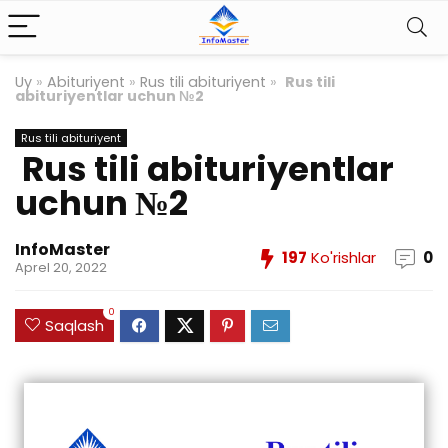
Uy
»
Abituriyent
»
Rus tili abituriyent
»
Rus tili
abituriyentlar uchun №2
Rus tili abituriyent
Rus tili abituriyentlar
uchun №2
InfoMaster
197
Ko'rishlar
0
Aprel 20, 2022
0
Saqlash