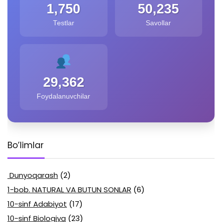
1,750
50,235
Testlar
Savollar
29,362
Foydalanuvchilar
Bo’limlar
Dunyoqarash
(2)
1-bob. NATURAL VA BUTUN SONLAR
(6)
10-sinf Adabiyot
(17)
10-sinf Biologiya
(23)