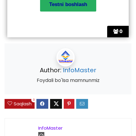
0
Author:
InfoMaster
Foydali bo'lsa mamnunmiz
0
Saqlash
InfoMaster