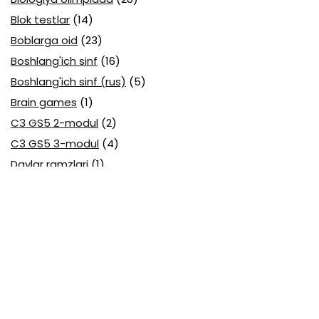
Blok testlar
(14)
Boblarga oid
(23)
Boshlang'ich sinf
(16)
Boshlang'ich sinf (rus)
(5)
Brain games
(1)
C3 GS5 2-modul
(2)
C3 GS5 3-modul
(4)
Davlar ramzlari
(1)
Davlat tili (O'zbek tili) attestatsiya
(7)
Davlat tili (O'zbek tili) olimpiada
(4)
Davlat va huquq asoslari olimpiada
(3)
Diagnostika testlari
(15)
EGE testlari
(10)
Fansuz tili abituriyent
(1)
Fizika abituriyent
(3)