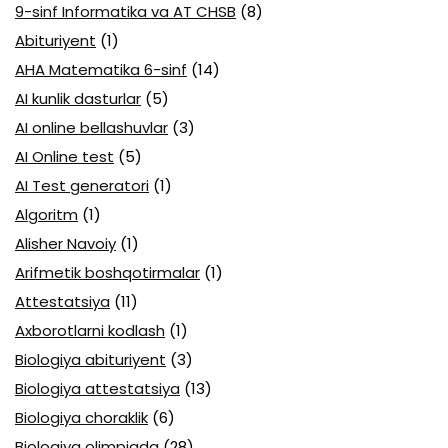
9-sinf Informatika va AT CHSB
(8)
Abituriyent
(1)
AHA Matematika 6-sinf
(14)
AI kunlik dasturlar
(5)
AI online bellashuvlar
(3)
AI Online test
(5)
AI Test generatori
(1)
Algoritm
(1)
Alisher Navoiy
(1)
Arifmetik boshqotirmalar
(1)
Attestatsiya
(11)
Axborotlarni kodlash
(1)
Biologiya abituriyent
(3)
Biologiya attestatsiya
(13)
Biologiya choraklik
(6)
Biologiya olimpiada
(28)