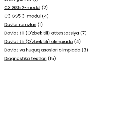
C3 GS5 2-modul
(2)
C3 GS5 3-modul
(4)
Davlar ramzlari
(1)
Davlat tili (O'zbek tili) attestatsiya
(7)
Davlat tili (O'zbek tili) olimpiada
(4)
Davlat va huquq asoslari olimpiada
(3)
Diagnostika testlari
(15)
EGE testlari
(10)
Fansuz tili abituriyent
(1)
Fizika abituriyent
(3)
Fizika attestatsiya
(15)
Fizika choraklik
(16)
Fizika olimpiada
(24)
Fransuz tili attestatsiya
(6)
Geografiya attestatsiya
(16)