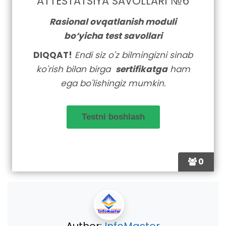
ATTESTATSIYA SAVOLLARI №6
Rasional ovqatlanish moduli
bo‘yicha test savollari
DIQQAT!
Endi siz o'z bilmingizni sinab
ko'rish bilan birga
sertifikatga
ham
ega bo'lishingiz mumkin.
0