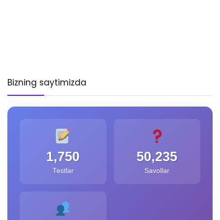
Bizning saytimizda
1,750
50,235
Testlar
Savollar