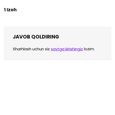
1 Izoh
JAVOB QOLDIRING
Sharhlash uchun siz
saytga kirishingiz
lozim.