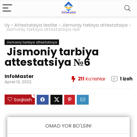
Uy
»
Attestatsiya testlar
»
Jismoniy tarbiya attestatsiya
»
Jismoniy tarbiya attestatsiya №6
Jismoniy tarbiya attestatsiya
Jismoniy tarbiya
attestatsiya №6
InfoMaster
211
Ko'rishlar
1 izoh
Aprel 13, 2022
0
Saqlash
OMAD YOR BO'LSIN!