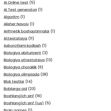
AI Online test
(5)
AI Test generatori
(1)
Algoritm
(1)
Alisher Navoiy
(1)
Arifmetik boshqotirmalar
(1)
Attestatsiya
(11)
Axborotlarni kodlash
(1)
Biologiya abituriyent
(3)
Biologiya attestatsiya
(13)
Biologiya choraklik
(6)
Biologiya olimpiada
(28)
Blok testlar
(14)
Boblarga oid
(23)
Boshlang'ich sinf
(16)
Boshlang'ich sinf (rus)
(5)
Brain games
(1)