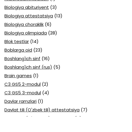
Biologiya abituriyent
(3)
Biologiya attestatsiya
(13)
Biologiya choraklik
(6)
Biologiya olimpiada
(28)
Blok testlar
(14)
Boblarga oid
(23)
Boshlang'ich sinf
(16)
Boshlang'ich sinf (rus)
(5)
Brain games
(1)
C3 GS5 2-modul
(2)
C3 GS5 3-modul
(4)
Davlar ramzlari
(1)
Davlat tili (O'zbek tili) attestatsiya
(7)
Davlat tili (O'zbek tili) olimpiada
(4)
Davlat va huquq asoslari olimpiada
(3)