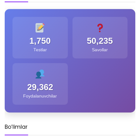
1,750
50,235
Testlar
Savollar
29,362
Foydalanuvchilar
Bo’limlar