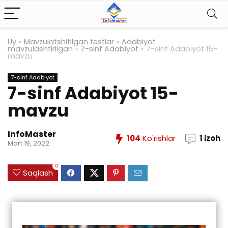
Uy
»
Mavzulatshitilgan testlar
»
Adabiyot
mavzulashtirilgan
»
7-sinf Adabiyot
»
7-sinf Adabiyot 15-
mavzu
7-sinf Adabiyot
7-sinf Adabiyot 15-
mavzu
InfoMaster
104
Ko'rishlar
1 izoh
Mart 19, 2022
0
Saqlash