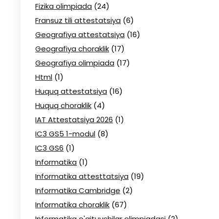
Fizika olimpiada
(24)
Fransuz tili attestatsiya
(6)
Geografiya attestatsiya
(16)
Geografiya choraklik
(17)
Geografiya olimpiada
(17)
Html
(1)
Huquq attestatsiya
(16)
Huquq choraklik
(4)
IAT Attestatsiya 2026
(1)
IC3 GS5 1-modul
(8)
IC3 GS6
(1)
Informatika
(1)
Informatika attesttatsiya
(19)
Informatika Cambridge
(2)
Informatika choraklik
(67)
Informatika o'qituvchilar olimpiadasi
(2)