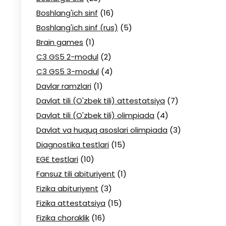
Boshlang'ich sinf
(16)
Boshlang'ich sinf (rus)
(5)
Brain games
(1)
C3 GS5 2-modul
(2)
C3 GS5 3-modul
(4)
Davlar ramzlari
(1)
Davlat tili (O'zbek tili) attestatsiya
(7)
Davlat tili (O'zbek tili) olimpiada
(4)
Davlat va huquq asoslari olimpiada
(3)
Diagnostika testlari
(15)
EGE testlari
(10)
Fansuz tili abituriyent
(1)
Fizika abituriyent
(3)
Fizika attestatsiya
(15)
Fizika choraklik
(16)