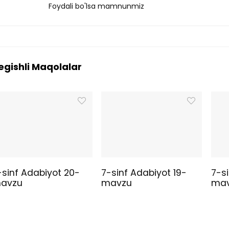
Foydali bo'lsa mamnunmiz
egishli Maqolalar
-sinf Adabiyot 20-
7-sinf Adabiyot 19-
7-si
avzu
mavzu
ma