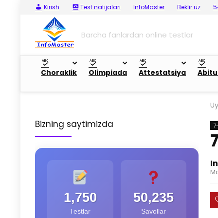
Kirish
Test natijalari
InfoMaster
Beklir.uz
5
Barcha fanlardan online testlar
Choraklik
Olimpiada
Attestatsiya
Abitu
U
Bizning saytimizda
7
I
Ma
1,750
50,235
Testlar
Savollar