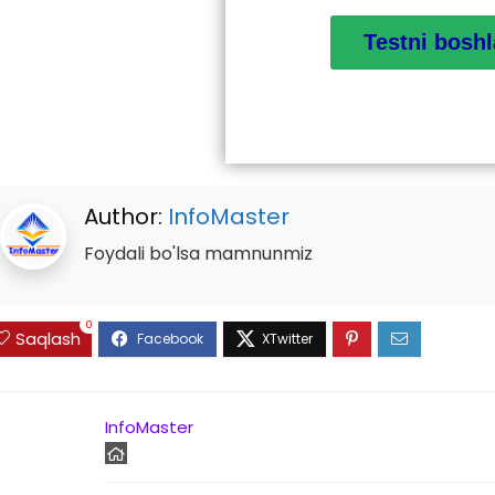
Author:
InfoMaster
Foydali bo'lsa mamnunmiz
0
Saqlash
InfoMaster