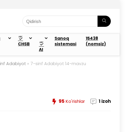
a
Sanoq
15438
CHSB
sistemasi
(nomsiz)
AI
inf Adabiyot
»
7-sinf Adabiyot 14-mavzu
95
Ko'rishlar
1 izoh