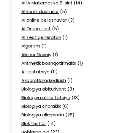
AHA Matematika 6-sinf
(14)
AI kunlik dasturlar
(5)
AI online bellashuvlar
(3)
AI Online test
(5)
AI Test generatori
(1)
Algoritm
(1)
Alisher Navoiy
(1)
Arifmetik boshqotirmalar
(1)
Attestatsiya
(11)
Axborotlarni kodlash
(1)
Biologiya abituriyent
(3)
Biologiya attestatsiya
(13)
Biologiya choraklik
(6)
Biologiya olimpiada
(28)
Blok testlar
(14)
Boblarga oid
(23)