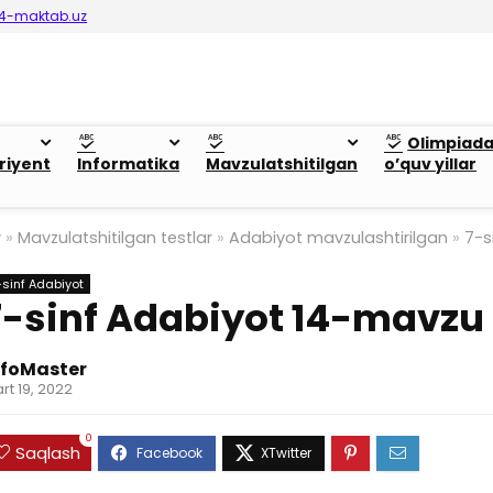
4-maktab.uz
Olimpiad
riyent
Informatika
Mavzulatshitilgan
o’quv yillar
y
»
Mavzulatshitilgan testlar
»
Adabiyot mavzulashtirilgan
»
7-s
-sinf Adabiyot
7-sinf Adabiyot 14-mavzu
nfoMaster
rt 19, 2022
0
Saqlash