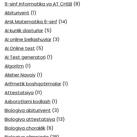
9-sinf Informatika va AT CHSB
(8)
Abituriyent
(1)
AHA Matematika 6-sinf
(14)
AI kunlik dasturlar
(5)
AI online bellashuvlar
(3)
AI Online test
(5)
AI Test generatori
(1)
Algoritm
(1)
Alisher Navoiy
(1)
Arifmetik boshqotirmalar
(1)
Attestatsiya
(11)
Axborotlarni kodlash
(1)
Biologiya abituriyent
(3)
Biologiya attestatsiya
(13)
Biologiya choraklik
(6)
Biologiya olimpiada
(28)