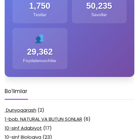
1,750
50,235
Testlar
Savollar
29,362
Foydalanuvchilar
Bo’limlar
Dunyoqarash
(2)
1-bob. NATURAL VA BUTUN SONLAR
(6)
10-sinf Adabiyot
(17)
10-sinf Biologiya
(23)