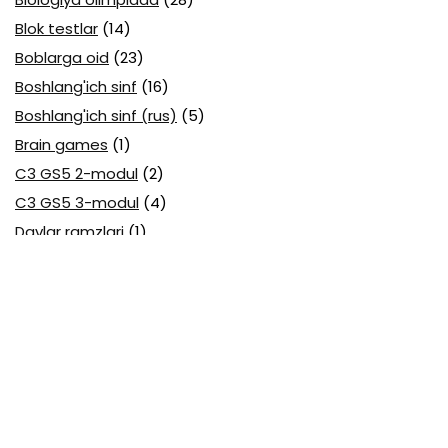
Blok testlar
(14)
Boblarga oid
(23)
Boshlang'ich sinf
(16)
Boshlang'ich sinf (rus)
(5)
Brain games
(1)
C3 GS5 2-modul
(2)
C3 GS5 3-modul
(4)
Davlar ramzlari
(1)
Davlat tili (O'zbek tili) attestatsiya
(7)
Davlat tili (O'zbek tili) olimpiada
(4)
Davlat va huquq asoslari olimpiada
(3)
Diagnostika testlari
(15)
EGE testlari
(10)
Fansuz tili abituriyent
(1)
Fizika abituriyent
(3)