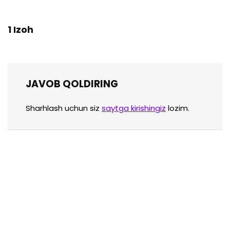
1 Izoh
JAVOB QOLDIRING
Sharhlash uchun siz
saytga kirishingiz
lozim.