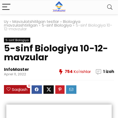
Uy
»
Mavzulatshitilgan testlar
»
Biologiya
mavzulashtirilgan
»
5-sinf Biologiya
»
5-sinf Biologiya 10-
12-mavzular
5-sinf Biologiya
5-sinf Biologiya 10-12-
mavzular
InfoMaster
754
Ko'rishlar
1 izoh
Aprel 11, 2022
12
Saqlash