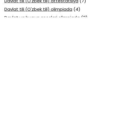
Davlat tili (O'zbek tili) attestatsiya
(7)
Davlat tili (O'zbek tili) olimpiada
(4)
Davlat va huquq asoslari olimpiada
(3)
Diagnostika testlari
(15)
EGE testlari
(10)
Fansuz tili abituriyent
(1)
Fizika abituriyent
(3)
Fizika attestatsiya
(15)
Fizika choraklik
(16)
Fizika olimpiada
(24)
Fransuz tili attestatsiya
(6)
Geografiya attestatsiya
(16)
Geografiya choraklik
(17)
Geografiya olimpiada
(17)
Html
(1)
Huquq attestatsiya
(16)