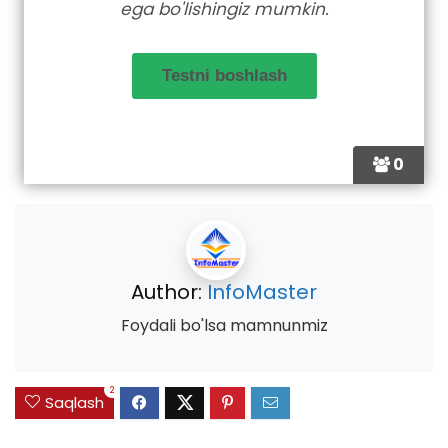
ega bo'lishingiz mumkin.
0
Author:
InfoMaster
Foydali bo'lsa mamnunmiz
2
Saqlash