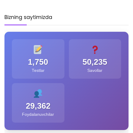
Bizning saytimizda
1,750
50,235
Testlar
Savollar
29,362
Foydalanuvchilar