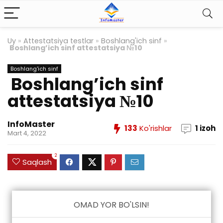
Uy
»
Attestatsiya testlar
»
Boshlang'ich sinf
»
Boshlang’ich sinf attestatsiya №10
Boshlang'ich sinf
Boshlang’ich sinf
attestatsiya №10
InfoMaster
133
Ko'rishlar
1 izoh
Mart 4, 2022
2
Saqlash
OMAD YOR BO'LSIN!