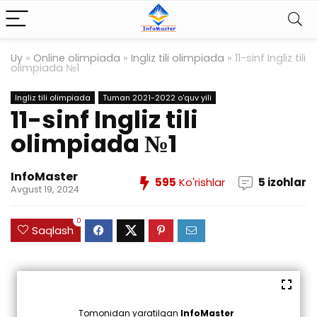
Uy
»
Online olimpiada
»
Ingliz tili olimpiada
»
11-sinf Ingliz tili
olimpiada №1
Ingliz tili olimpiada
Tuman 2021-2022 o'quv yili
11-sinf Ingliz tili
olimpiada №1
InfoMaster
595
Ko'rishlar
5 izohlar
Avgust 19, 2024
0
Saqlash
Tomonidan yaratilgan
InfoMaster