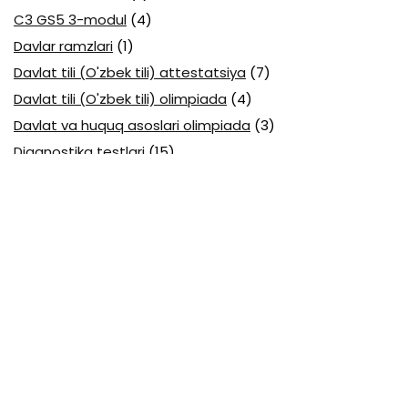
C3 GS5 3-modul
(4)
Davlar ramzlari
(1)
Davlat tili (O'zbek tili) attestatsiya
(7)
Davlat tili (O'zbek tili) olimpiada
(4)
Davlat va huquq asoslari olimpiada
(3)
Diagnostika testlari
(15)
EGE testlari
(10)
Fansuz tili abituriyent
(1)
Fizika abituriyent
(3)
Fizika attestatsiya
(15)
Fizika choraklik
(16)
Fizika olimpiada
(24)
Fransuz tili attestatsiya
(6)
Geografiya attestatsiya
(16)
Geografiya choraklik
(17)