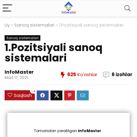
Uy
»
Sanoq sistemalari
»
1.Pozitsiyali sanoq sistemalari
Sanoq sistemalari
1.Pozitsiyali sanoq
sistemalari
InfoMaster
625
Ko'rishlar
6 izohlar
Mart 17, 2021
-4
Saqlash
Tomonidan yaratilgan
InfoMaster