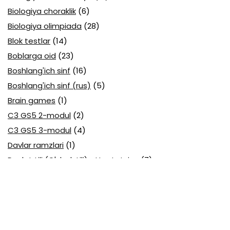
Biologiya choraklik
(6)
Biologiya olimpiada
(28)
Blok testlar
(14)
Boblarga oid
(23)
Boshlang'ich sinf
(16)
Boshlang'ich sinf (rus)
(5)
Brain games
(1)
C3 GS5 2-modul
(2)
C3 GS5 3-modul
(4)
Davlar ramzlari
(1)
Davlat tili (O'zbek tili) attestatsiya
(7)
Davlat tili (O'zbek tili) olimpiada
(4)
Davlat va huquq asoslari olimpiada
(3)
Diagnostika testlari
(15)
EGE testlari
(10)