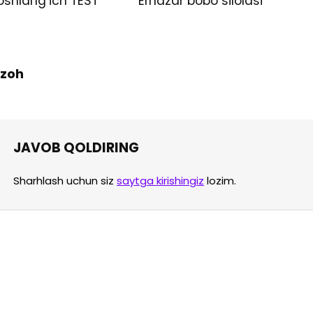
oshlang’ich TEST
Ernazar bobo silolasi
 Izoh
JAVOB QOLDIRING
Sharhlash uchun siz
saytga kirishingiz
lozim.