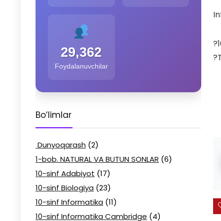
In
?1
29,362
?T
Foydalanuvchilar
Bo’limlar
Dunyoqarash
(2)
1-bob. NATURAL VA BUTUN SONLAR
(6)
10-sinf Adabiyot
(17)
10-sinf Biologiya
(23)
10-sinf Informatika
(11)
10-sinf Informatika Cambridge
(4)