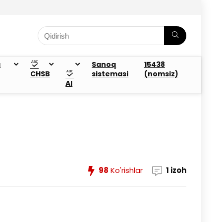
a
Sanoq
15438
CHSB
sistemasi
(nomsiz)
AI
98
Ko'rishlar
1 izoh