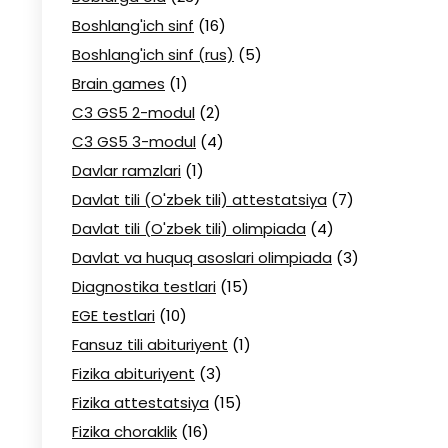
Boshlang'ich sinf
(16)
Boshlang'ich sinf (rus)
(5)
Brain games
(1)
C3 GS5 2-modul
(2)
C3 GS5 3-modul
(4)
Davlar ramzlari
(1)
Davlat tili (O'zbek tili) attestatsiya
(7)
Davlat tili (O'zbek tili) olimpiada
(4)
Davlat va huquq asoslari olimpiada
(3)
Diagnostika testlari
(15)
EGE testlari
(10)
Fansuz tili abituriyent
(1)
Fizika abituriyent
(3)
Fizika attestatsiya
(15)
Fizika choraklik
(16)