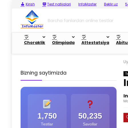
Kirish
Test natijalari
InfoMaster
Beklir.uz
5
Barcha fanlardan online testlar
Choraklik
Olimpiada
Attestatsiya
Abitu
U
Bizning saytimizda
T
I
Ma
1,750
50,235
Testlar
Savollar