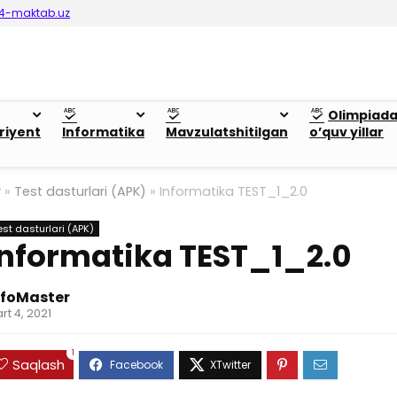
4-maktab.uz
Olimpiad
riyent
Informatika
Mavzulatshitilgan
o’quv yillar
y
»
Test dasturlari (APK)
»
Informatika TEST_1_2.0
est dasturlari (APK)
Informatika TEST_1_2.0
nfoMaster
rt 4, 2021
1
Saqlash