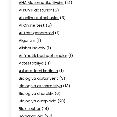
AHA Matematika 6-sinf
(14)
AI kunlik dasturlar
(5)
AI online bellashuvlar
(3)
AI Online test
(5)
AI Test generatori
(1)
Algoritm
(1)
Alisher Navoiy
(1)
Arifmetik boshqotirmalar
(1)
Attestatsiya
(11)
Axborotlarni kodlash
(1)
Biologiya abituriyent
(3)
Biologiya attestatsiya
(13)
Biologiya choraklik
(6)
Biologiya olimpiada
(28)
Blok testlar
(14)
Boblarga oid
(23)