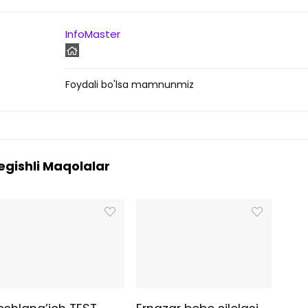
InfoMaster
Foydali bo'lsa mamnunmiz
egishli Maqolalar