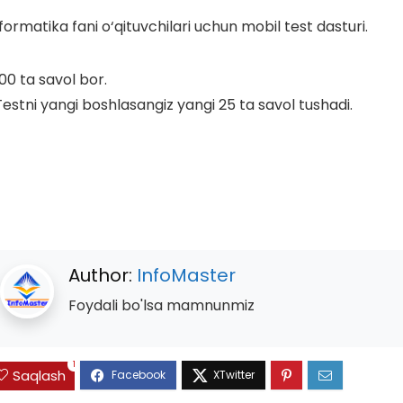
formatika fani o‘qituvchilari uchun mobil test dasturi.
00 ta savol bor.
estni yangi boshlasangiz yangi 25 ta savol tushadi.
Author:
InfoMaster
Foydali bo'lsa mamnunmiz
1
Saqlash