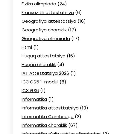
Fizika olimpiada
(24)
Fransuz tili attestatsiya
(6)
Geografiya attestatsiya
(16)
Geografiya choraklik
(17)
Geografiya olimpiada
(17)
Html
(1)
Huquq attestatsiya
(16)
Huquq choraklik
(4)
IAT Attestatsiya 2026
(1)
IC3 GS5 1-modul
(8)
IC3 GS6
(1)
Informatika
(1)
Informatika attesttatsiya
(19)
Informatika Cambridge
(2)
Informatika choraklik
(67)
Informatika o'qituvchilar olimpiadasi
(2)