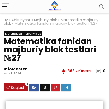
Uy
»
Abituriyent
»
Majburiy blok
»
Matematika majburiy
blok
»
Matematika fanidan majburiy blok testlari №27
Matematika majburiy blok
Matematika fanidan
majburiy blok testlari
№27
InfoMaster
388
Ko'rishlar
0
May 1, 2024
4
Saqlash