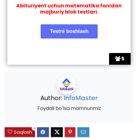
Abituriyent uchun matematika fanidan
majburiy blok testlari.
5
Author:
InfoMaster
Foydali bo'lsa mamnunmiz
4
Saqlash