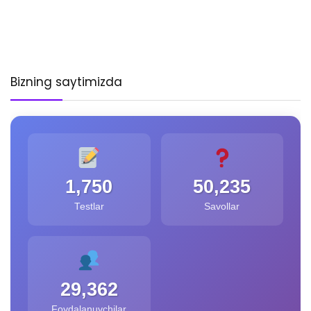
Bizning saytimizda
1,750
50,235
Testlar
Savollar
29,362
Foydalanuvchilar