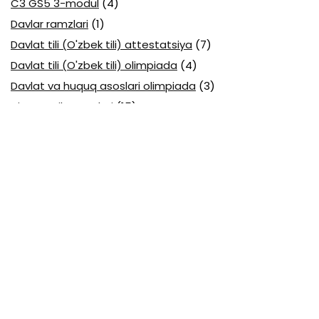
C3 GS5 3-modul
(4)
Davlar ramzlari
(1)
Davlat tili (O'zbek tili) attestatsiya
(7)
Davlat tili (O'zbek tili) olimpiada
(4)
Davlat va huquq asoslari olimpiada
(3)
Diagnostika testlari
(15)
EGE testlari
(10)
Fansuz tili abituriyent
(1)
Fizika abituriyent
(3)
Fizika attestatsiya
(15)
Fizika choraklik
(16)
Fizika olimpiada
(24)
Fransuz tili attestatsiya
(6)
Geografiya attestatsiya
(16)
Geografiya choraklik
(17)
Geografiya olimpiada
(17)