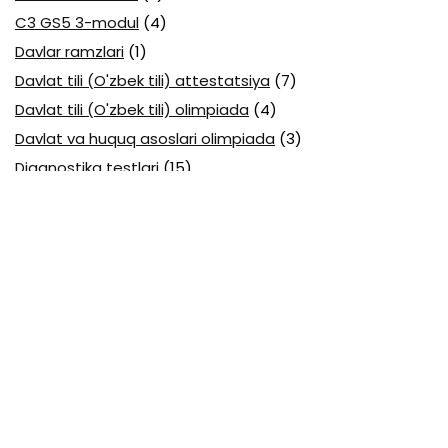
C3 GS5 3-modul
(4)
Davlar ramzlari
(1)
Davlat tili (O'zbek tili) attestatsiya
(7)
Davlat tili (O'zbek tili) olimpiada
(4)
Davlat va huquq asoslari olimpiada
(3)
Diagnostika testlari
(15)
EGE testlari
(10)
Fansuz tili abituriyent
(1)
Fizika abituriyent
(3)
Fizika attestatsiya
(15)
Fizika choraklik
(16)
Fizika olimpiada
(24)
Fransuz tili attestatsiya
(6)
Geografiya attestatsiya
(16)
Geografiya choraklik
(17)