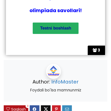
olimpiada savollari!
3
Author:
InfoMaster
Foydali bo'lsa mamnunmiz
3
Saqlash