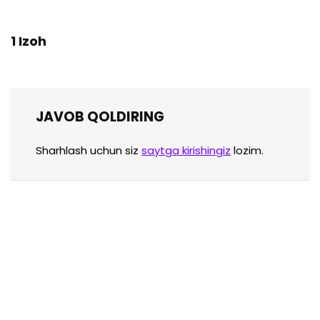
1 Izoh
JAVOB QOLDIRING
Sharhlash uchun siz
saytga kirishingiz
lozim.