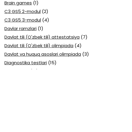
Brain games
(1)
C3 GS5 2-modul
(2)
C3 GS5 3-modul
(4)
Davlar ramzlari
(1)
Davlat tili (O'zbek tili) attestatsiya
(7)
Davlat tili (O'zbek tili) olimpiada
(4)
Davlat va huquq asoslari olimpiada
(3)
Diagnostika testlari
(15)
EGE testlari
(10)
Fansuz tili abituriyent
(1)
Fizika abituriyent
(3)
Fizika attestatsiya
(15)
Fizika choraklik
(16)
Fizika olimpiada
(24)
Fransuz tili attestatsiya
(6)
Geografiya attestatsiya
(16)