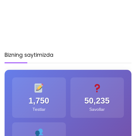
Bizning saytimizda
1,750
50,235
Testlar
Savollar