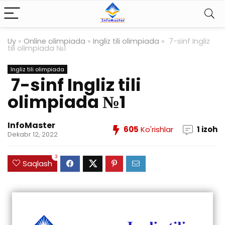
Uy
»
Online olimpiada
»
Ingliz tili olimpiada
»
7-sinf Ingliz
tili olimpiada №1
Ingliz tili olimpiada
7-sinf Ingliz tili
olimpiada №1
InfoMaster
605
Ko'rishlar
1 izoh
Dekabr 12, 2022
3
Saqlash