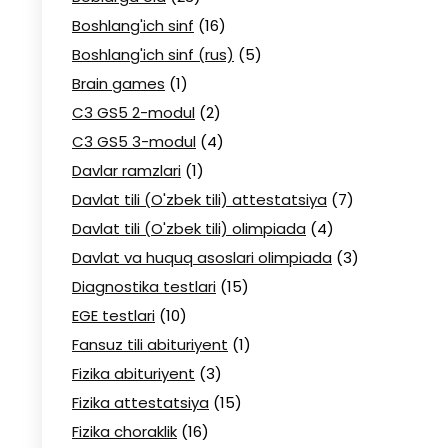
Boshlang'ich sinf
(16)
Boshlang'ich sinf (rus)
(5)
Brain games
(1)
C3 GS5 2-modul
(2)
C3 GS5 3-modul
(4)
Davlar ramzlari
(1)
Davlat tili (O'zbek tili) attestatsiya
(7)
Davlat tili (O'zbek tili) olimpiada
(4)
Davlat va huquq asoslari olimpiada
(3)
Diagnostika testlari
(15)
EGE testlari
(10)
Fansuz tili abituriyent
(1)
Fizika abituriyent
(3)
Fizika attestatsiya
(15)
Fizika choraklik
(16)