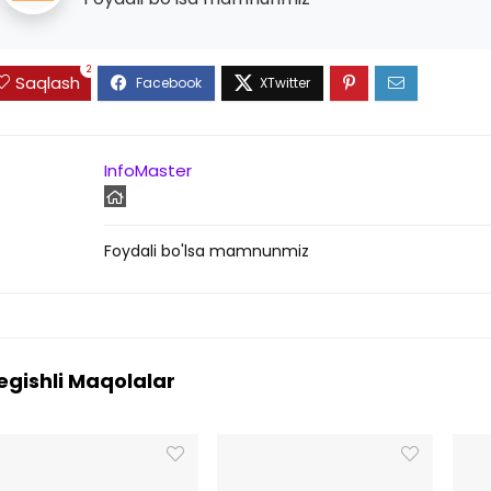
2
Saqlash
InfoMaster
Foydali bo'lsa mamnunmiz
egishli Maqolalar