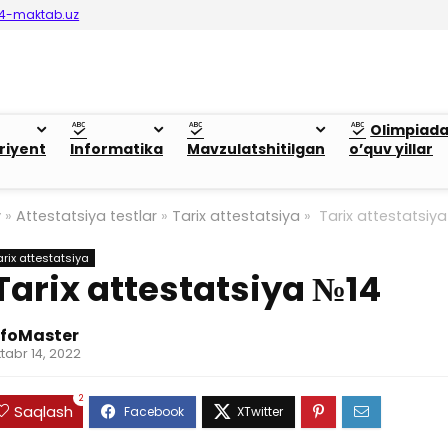
4-maktab.uz
Olimpiad
riyent
Informatika
Mavzulatshitilgan
o’quv yillar
y
»
Attestatsiya testlar
»
Tarix attestatsiya
»
Tarix attestatsiy
arix attestatsiya
Tarix attestatsiya №14
nfoMaster
tabr 14, 2022
2
Saqlash