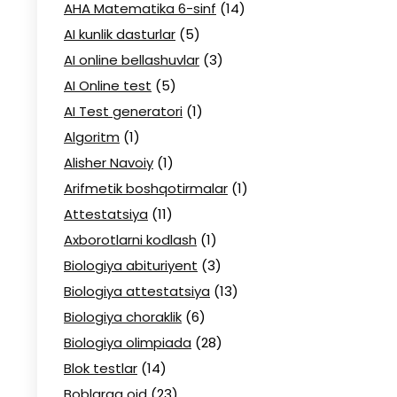
AHA Matematika 6-sinf
(14)
AI kunlik dasturlar
(5)
AI online bellashuvlar
(3)
AI Online test
(5)
AI Test generatori
(1)
Algoritm
(1)
Alisher Navoiy
(1)
Arifmetik boshqotirmalar
(1)
Attestatsiya
(11)
Axborotlarni kodlash
(1)
Biologiya abituriyent
(3)
Biologiya attestatsiya
(13)
Biologiya choraklik
(6)
Biologiya olimpiada
(28)
Blok testlar
(14)
Boblarga oid
(23)