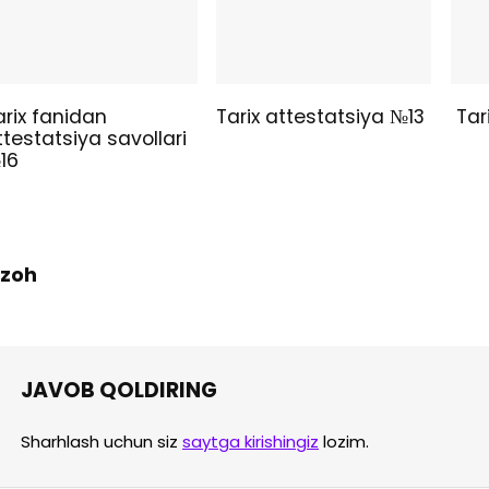
arix fanidan
Tarix attestatsiya №13
Tar
ttestatsiya savollari
16
 Izoh
JAVOB QOLDIRING
Sharhlash uchun siz
saytga kirishingiz
lozim.