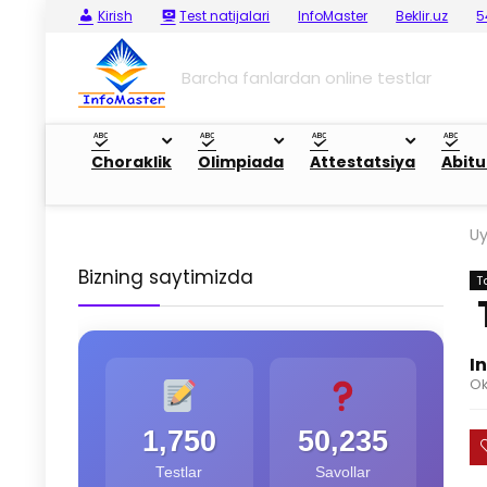
Kirish
Test natijalari
InfoMaster
Beklir.uz
5
Barcha fanlardan online testlar
Choraklik
Olimpiada
Attestatsiya
Abitu
U
Bizning saytimizda
T
I
Ok
1,750
50,235
Testlar
Savollar