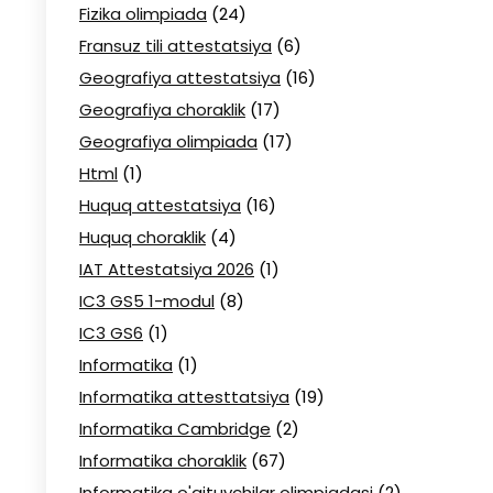
Fizika olimpiada
(24)
Fransuz tili attestatsiya
(6)
Geografiya attestatsiya
(16)
Geografiya choraklik
(17)
Geografiya olimpiada
(17)
Html
(1)
Huquq attestatsiya
(16)
Huquq choraklik
(4)
IAT Attestatsiya 2026
(1)
IC3 GS5 1-modul
(8)
IC3 GS6
(1)
Informatika
(1)
Informatika attesttatsiya
(19)
Informatika Cambridge
(2)
Informatika choraklik
(67)
Informatika o'qituvchilar olimpiadasi
(2)