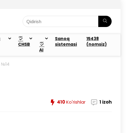
a
Sanoq
15438
CHSB
sistemasi
(nomsiz)
AI
a №14
410
Ko'rishlar
1 izoh