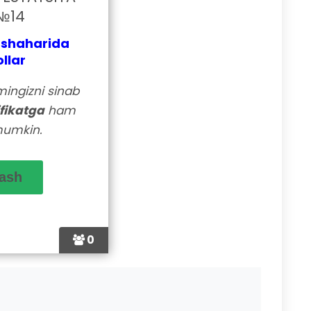
№14
 shaharida
llar
lmingizni sinab
ifikatga
ham
mumkin.
0