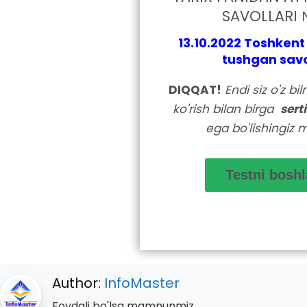
SAVOLLARI 
13.10.2022
Toshkent
tushgan savo
DIQQAT!
Endi siz o'z bi
ko'rish bilan birga
sert
ega bo'lishingiz 
Author:
InfoMaster
Foydali bo'lsa mamnunmiz