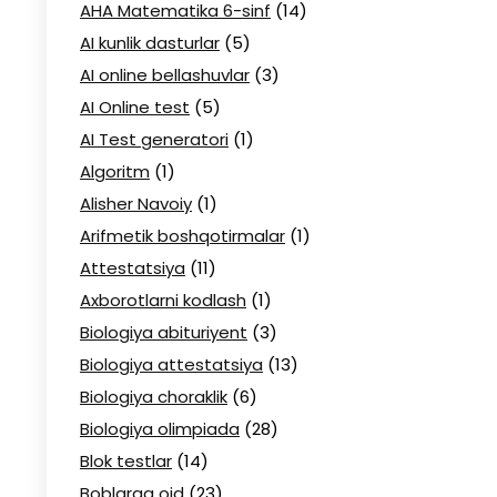
AHA Matematika 6-sinf
(14)
AI kunlik dasturlar
(5)
AI online bellashuvlar
(3)
AI Online test
(5)
AI Test generatori
(1)
Algoritm
(1)
Alisher Navoiy
(1)
Arifmetik boshqotirmalar
(1)
Attestatsiya
(11)
Axborotlarni kodlash
(1)
Biologiya abituriyent
(3)
Biologiya attestatsiya
(13)
Biologiya choraklik
(6)
Biologiya olimpiada
(28)
Blok testlar
(14)
Boblarga oid
(23)