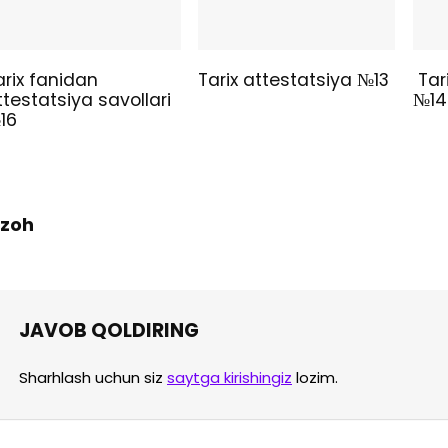
arix fanidan
Tarix attestatsiya №13
Tari
ttestatsiya savollari
№14
16
 Izoh
JAVOB QOLDIRING
Sharhlash uchun siz
saytga kirishingiz
lozim.