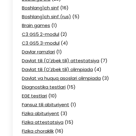
Boshlang'ich sinf
(16)
Boshlang'ich sinf (rus)
(5)
Brain games
(1)
C3 GS5 2-modul
(2)
C3 GS5 3-modul
(4)
Davlar ramzlari
(1)
Davlat tili (O'zbek tili) attestatsiya
(7)
Davlat tili (O'zbek tili) olimpiada
(4)
Davlat va huquq asoslari olimpiada
(3)
Diagnostika testlari
(15)
EGE testlari
(10)
Fansuz tili abituriyent
(1)
Fizika abituriyent
(3)
Fizika attestatsiya
(15)
Fizika choraklik
(16)