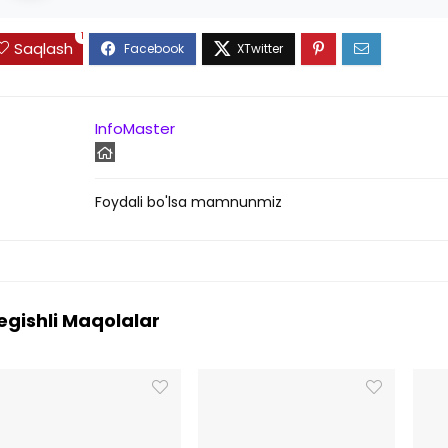
1
Saqlash
InfoMaster
Foydali bo'lsa mamnunmiz
egishli Maqolalar