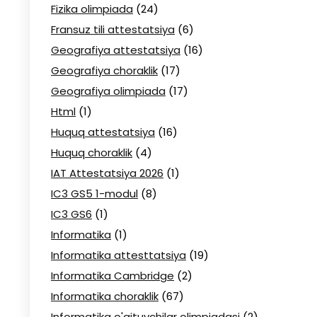
Fizika olimpiada
(24)
Fransuz tili attestatsiya
(6)
Geografiya attestatsiya
(16)
Geografiya choraklik
(17)
Geografiya olimpiada
(17)
Html
(1)
Huquq attestatsiya
(16)
Huquq choraklik
(4)
IAT Attestatsiya 2026
(1)
IC3 GS5 1-modul
(8)
IC3 GS6
(1)
Informatika
(1)
Informatika attesttatsiya
(19)
Informatika Cambridge
(2)
Informatika choraklik
(67)
Informatika o'qituvchilar olimpiadasi
(2)