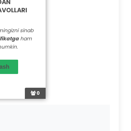
DAN
AVOLLARI
lmingizni sinab
ifikatga
ham
mumkin.
0