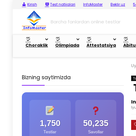
Kirish
Test natijalari
InfoMaster
Beklir.uz
5
Barcha fanlardan online testlar
Choraklik
Olimpiada
Attestatsiya
Abitu
U
Bizning saytimizda
T
I
Iy
1,750
50,235
Testlar
Savollar