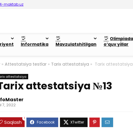
4-maktab.uz
Olimpiad
riyent
Informatika
Mavzulatshitilgan
o’quv yillar
y
»
Attestatsiya testlar
»
Tarix attestatsiya
»
Tarix attestatsiy
arix attestatsiya
Tarix attestatsiya №13
nfoMaster
ul 7, 2022
1
Saqlash