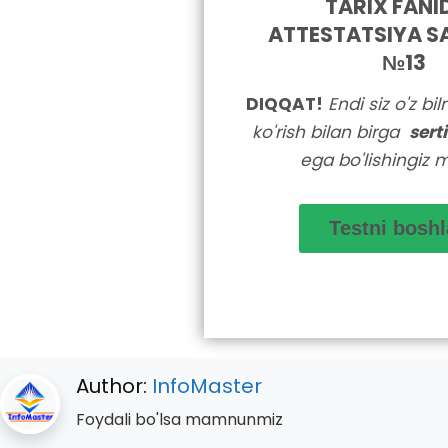
TARIX FANI
ATTESTATSIYA S
№13
DIQQAT!
Endi siz o'z bi
ko'rish bilan birga
sert
ega bo'lishingiz 
Author:
InfoMaster
Foydali bo'lsa mamnunmiz