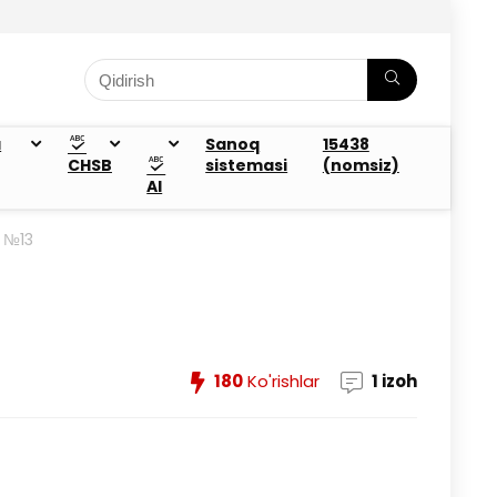
a
Sanoq
15438
CHSB
sistemasi
(nomsiz)
AI
a №13
180
Ko'rishlar
1 izoh