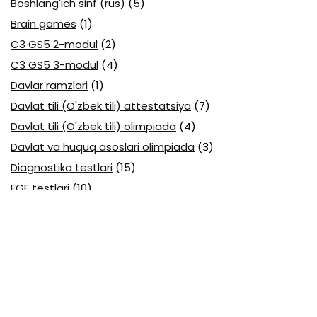
Boshlang'ich sinf (rus)
(5)
Brain games
(1)
C3 GS5 2-modul
(2)
C3 GS5 3-modul
(4)
Davlar ramzlari
(1)
Davlat tili (O'zbek tili) attestatsiya
(7)
Davlat tili (O'zbek tili) olimpiada
(4)
Davlat va huquq asoslari olimpiada
(3)
Diagnostika testlari
(15)
EGE testlari
(10)
Fansuz tili abituriyent
(1)
Fizika abituriyent
(3)
Fizika attestatsiya
(15)
Fizika choraklik
(16)
Fizika olimpiada
(24)
Fransuz tili attestatsiya
(6)