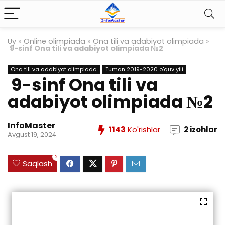
Uy
»
Online olimpiada
»
Ona tili va adabiyot olimpiada
»
9-sinf Ona tili va adabiyot olimpiada №2
Ona tili va adabiyot olimpiada
Tuman 2019-2020 o'quv yili
9-sinf Ona tili va
adabiyot olimpiada №2
InfoMaster
1143
Ko'rishlar
2 izohlar
Avgust 19, 2024
2
Saqlash