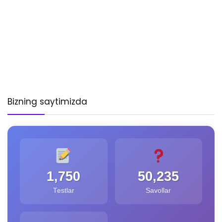
Bizning saytimizda
1,750
50,235
Testlar
Savollar