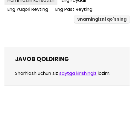
Hammasini ko'rsatish
Eng Foydali
Eng Yuqori Reyting
Eng Past Reyting
Sharhingizni qo'shing
JAVOB QOLDIRING
Sharhlash uchun siz
saytga kirishingiz
lozim.