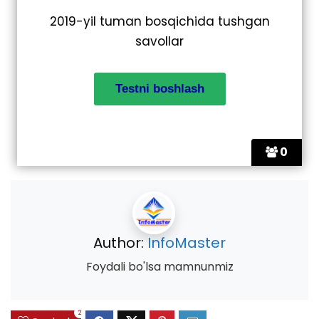
2019-yil tuman bosqichida tushgan
savollar
0
Author:
InfoMaster
Foydali bo'lsa mamnunmiz
2