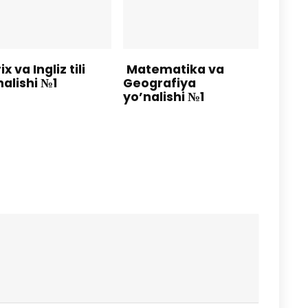
ix va Ingliz tili
Matematika va
nalishi №1
Geografiya
yo’nalishi №1