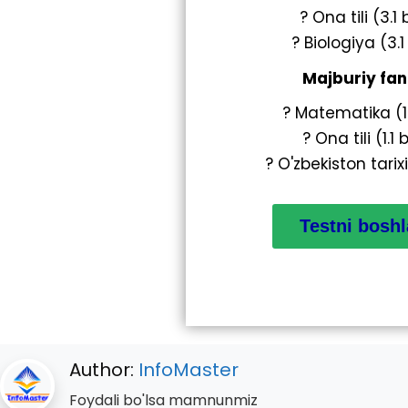
? Ona tili (3.1 
? Biologiya (3.1
Majburiy fan
? Matematika (1.
? Ona tili (1.1 
? O'zbekiston tarixi 
Author:
InfoMaster
Foydali bo'lsa mamnunmiz