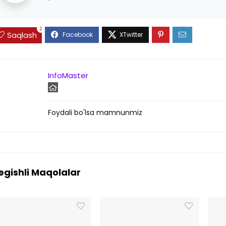
2
Saqlash
InfoMaster
Foydali bo'lsa mamnunmiz
egishli Maqolalar