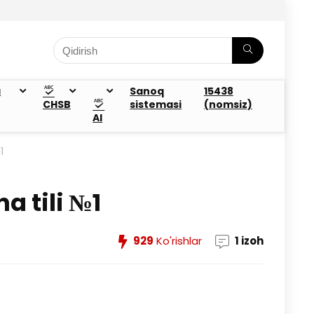
a
Sanoq
15438
CHSB
sistemasi
(nomsiz)
AI
1
a tili №1
929
Ko'rishlar
1 izoh