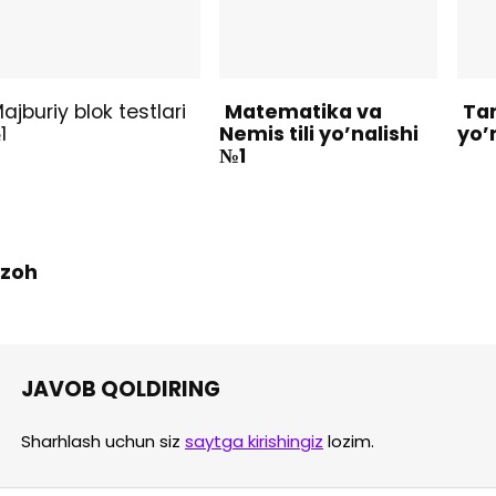
ajburiy blok testlari
Matematika va
Tar
1
Nemis tili yo’nalishi
yo’
№1
 Izoh
JAVOB QOLDIRING
Sharhlash uchun siz
saytga kirishingiz
lozim.