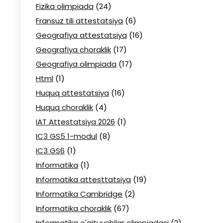
Fizika olimpiada
(24)
Fransuz tili attestatsiya
(6)
Geografiya attestatsiya
(16)
Geografiya choraklik
(17)
Geografiya olimpiada
(17)
Html
(1)
Huquq attestatsiya
(16)
Huquq choraklik
(4)
IAT Attestatsiya 2026
(1)
IC3 GS5 1-modul
(8)
IC3 GS6
(1)
Informatika
(1)
Informatika attesttatsiya
(19)
Informatika Cambridge
(2)
Informatika choraklik
(67)
Informatika o'qituvchilar olimpiadasi
(2)