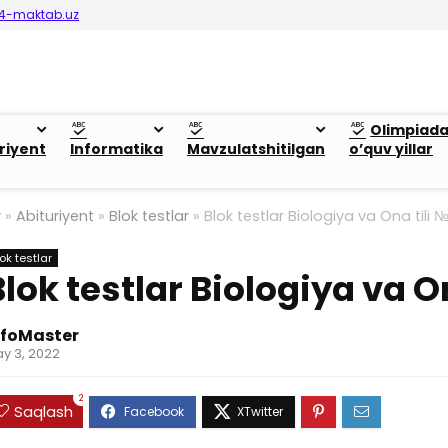
4-maktab.uz
Olimpiad
riyent
Informatika
Mavzulatshitilgan
o’quv yillar
y
»
Abituriyent
»
Blok testlar
»
Blok testlar Biologiya va Ona tili №
lok testlar
Blok testlar Biologiya va On
nfoMaster
y 3, 2022
2
Saqlash