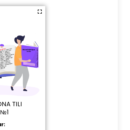
NA TILI
 №1
ar: