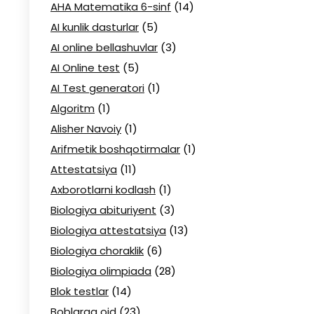
AHA Matematika 6-sinf
(14)
AI kunlik dasturlar
(5)
AI online bellashuvlar
(3)
AI Online test
(5)
AI Test generatori
(1)
Algoritm
(1)
Alisher Navoiy
(1)
Arifmetik boshqotirmalar
(1)
Attestatsiya
(11)
Axborotlarni kodlash
(1)
Biologiya abituriyent
(3)
Biologiya attestatsiya
(13)
Biologiya choraklik
(6)
Biologiya olimpiada
(28)
Blok testlar
(14)
Boblarga oid
(23)