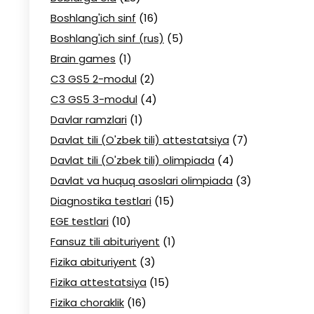
Boshlang'ich sinf
(16)
Boshlang'ich sinf (rus)
(5)
Brain games
(1)
C3 GS5 2-modul
(2)
C3 GS5 3-modul
(4)
Davlar ramzlari
(1)
Davlat tili (O'zbek tili) attestatsiya
(7)
Davlat tili (O'zbek tili) olimpiada
(4)
Davlat va huquq asoslari olimpiada
(3)
Diagnostika testlari
(15)
EGE testlari
(10)
Fansuz tili abituriyent
(1)
Fizika abituriyent
(3)
Fizika attestatsiya
(15)
Fizika choraklik
(16)