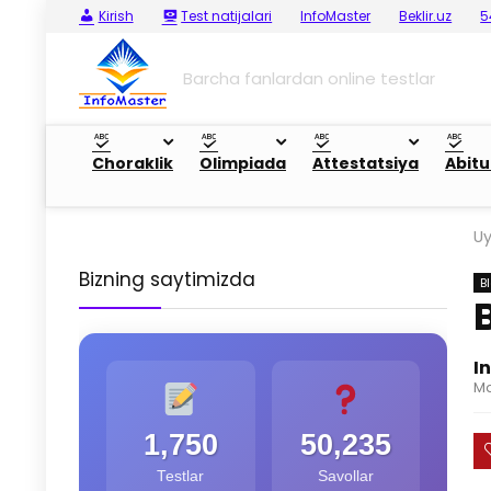
Kirish
Test natijalari
InfoMaster
Beklir.uz
5
Barcha fanlardan online testlar
Choraklik
Olimpiada
Attestatsiya
Abitu
U
Bizning saytimizda
B
I
Ma
1,750
50,235
Testlar
Savollar