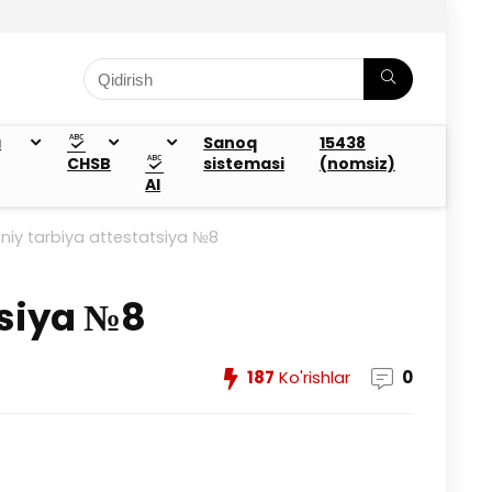
a
Sanoq
15438
CHSB
sistemasi
(nomsiz)
AI
iy tarbiya attestatsiya №8
tsiya №8
187
Ko'rishlar
0