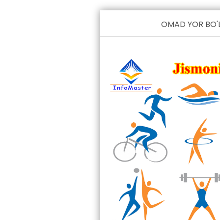
OMAD YOR BO'L