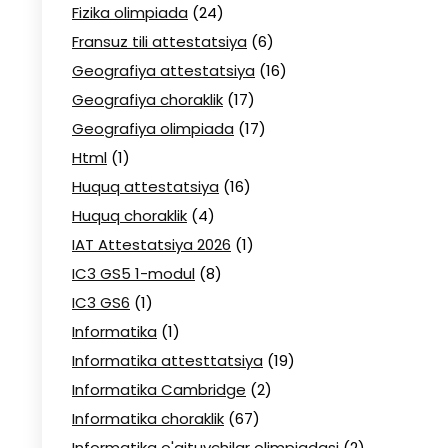
Fizika olimpiada
(24)
Fransuz tili attestatsiya
(6)
Geografiya attestatsiya
(16)
Geografiya choraklik
(17)
Geografiya olimpiada
(17)
Html
(1)
Huquq attestatsiya
(16)
Huquq choraklik
(4)
IAT Attestatsiya 2026
(1)
IC3 GS5 1-modul
(8)
IC3 GS6
(1)
Informatika
(1)
Informatika attesttatsiya
(19)
Informatika Cambridge
(2)
Informatika choraklik
(67)
Informatika o'qituvchilar olimpiadasi
(2)