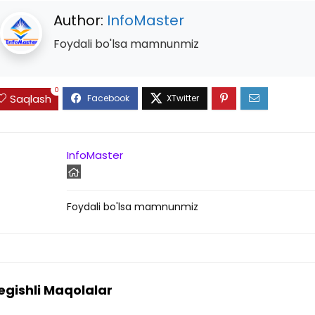
Author:
InfoMaster
Foydali bo'lsa mamnunmiz
0
Saqlash
InfoMaster
Foydali bo'lsa mamnunmiz
egishli Maqolalar