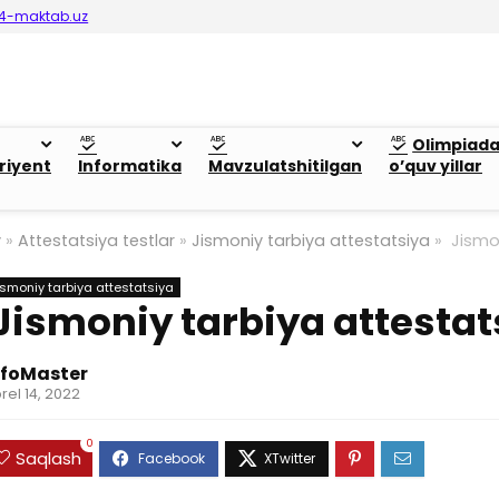
4-maktab.uz
Olimpiad
riyent
Informatika
Mavzulatshitilgan
o’quv yillar
y
»
Attestatsiya testlar
»
Jismoniy tarbiya attestatsiya
»
Jismon
ismoniy tarbiya attestatsiya
Jismoniy tarbiya attesta
nfoMaster
rel 14, 2022
0
Saqlash