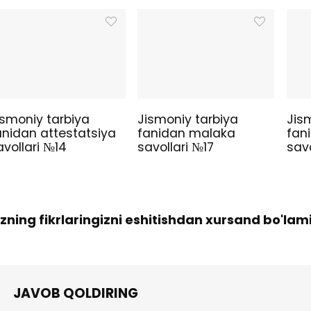
ismoniy tarbiya
Jismoniy tarbiya
Jis
anidan attestatsiya
fanidan malaka
fan
avollari №14
savollari №17
savo
izning fikrlaringizni eshitishdan xursand bo'lam
JAVOB QOLDIRING