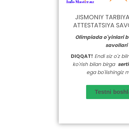
JISMONIY TARBIY
ATTESTATSIYA SAV
Olimpiada o'yinlari b
savollari
DIQQAT!
Endi siz o'z bi
ko'rish bilan birga
sert
ega bo'lishingiz 