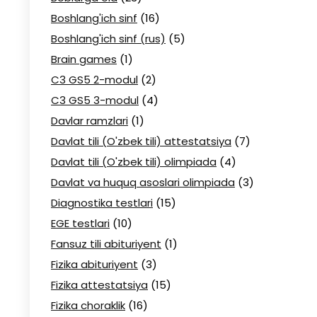
Boshlang'ich sinf
(16)
Boshlang'ich sinf (rus)
(5)
Brain games
(1)
C3 GS5 2-modul
(2)
C3 GS5 3-modul
(4)
Davlar ramzlari
(1)
Davlat tili (O'zbek tili) attestatsiya
(7)
Davlat tili (O'zbek tili) olimpiada
(4)
Davlat va huquq asoslari olimpiada
(3)
Diagnostika testlari
(15)
EGE testlari
(10)
Fansuz tili abituriyent
(1)
Fizika abituriyent
(3)
Fizika attestatsiya
(15)
Fizika choraklik
(16)