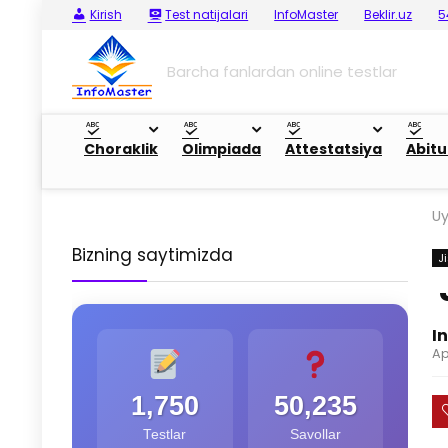
Kirish
Test natijalari
InfoMaster
Beklir.uz
5
Barcha fanlardan online testlar
Choraklik
Olimpiada
Attestatsiya
Abitu
U
Bizning saytimizda
J
I
Ap
1,750
50,235
Testlar
Savollar