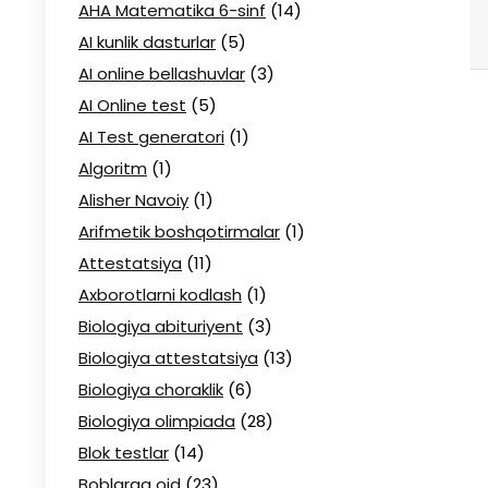
AHA Matematika 6-sinf
(14)
AI kunlik dasturlar
(5)
AI online bellashuvlar
(3)
AI Online test
(5)
AI Test generatori
(1)
Algoritm
(1)
Alisher Navoiy
(1)
Arifmetik boshqotirmalar
(1)
Attestatsiya
(11)
Axborotlarni kodlash
(1)
Biologiya abituriyent
(3)
Biologiya attestatsiya
(13)
Biologiya choraklik
(6)
Biologiya olimpiada
(28)
Blok testlar
(14)
Boblarga oid
(23)