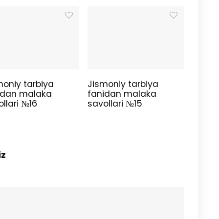
moniy tarbiya
Jismoniy tarbiya
idan malaka
fanidan malaka
llari №16
savollari №15
iz