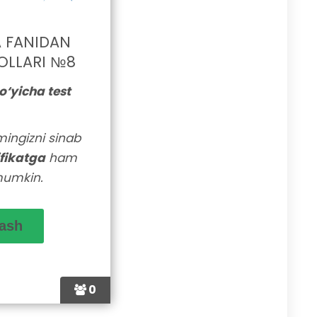
A FANIDAN
OLLARI №8
o‘yicha test
lmingizni sinab
ifikatga
ham
mumkin.
0