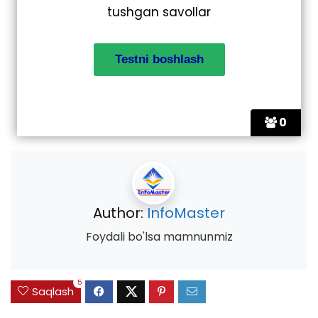
tushgan savollar
0
Author:
InfoMaster
Foydali bo'lsa mamnunmiz
5
Saqlash