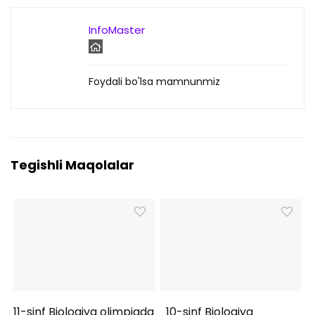
InfoMaster
Foydali bo'lsa mamnunmiz
Tegishli Maqolalar
11-sinf Biologiya olimpiada
10-sinf Biologiya