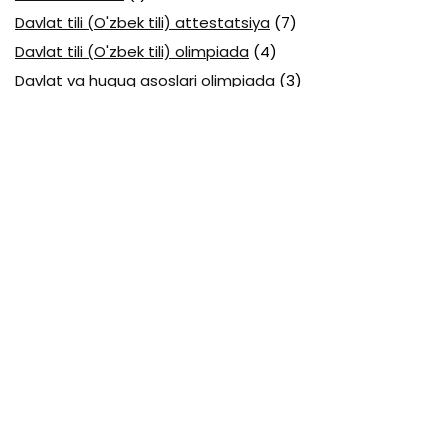
Davlat tili (O'zbek tili) attestatsiya
(7)
Davlat tili (O'zbek tili) olimpiada
(4)
Davlat va huquq asoslari olimpiada
(3)
Diagnostika testlari
(15)
EGE testlari
(10)
Fansuz tili abituriyent
(1)
Fizika abituriyent
(3)
Fizika attestatsiya
(15)
Fizika choraklik
(16)
Fizika olimpiada
(24)
Fransuz tili attestatsiya
(6)
Geografiya attestatsiya
(16)
Geografiya choraklik
(17)
Geografiya olimpiada
(17)
Html
(1)