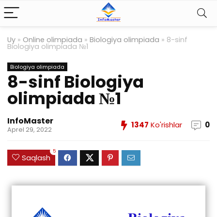
Uy
»
Online olimpiada
»
Biologiya olimpiada
»
8-sinf
Biologiya olimpiada №1
Biologiya olimpiada
8-sinf Biologiya
olimpiada №1
InfoMaster
1347
Ko'rishlar
0
Aprel 29, 2022
5
Saqlash