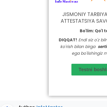
JISMONIY TARBIY
ATTESTATSIYA SAV
Bo'lim: Qo'l t
DIQQAT!
Endi siz o'z bi
ko'rish bilan birga
sert
ega bo'lishingiz 