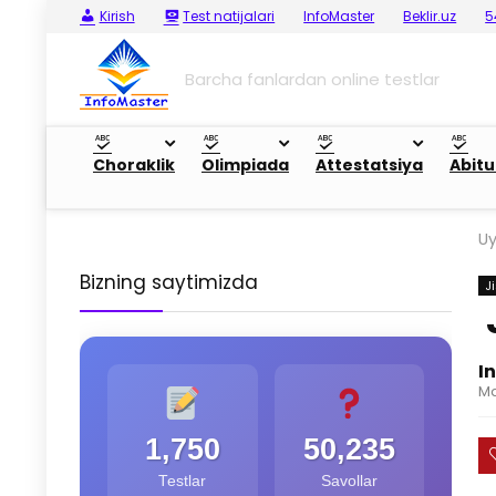
Kirish
Test natijalari
InfoMaster
Beklir.uz
5
Barcha fanlardan online testlar
Choraklik
Olimpiada
Attestatsiya
Abitu
U
Bizning saytimizda
J
I
Ma
1,750
50,235
Testlar
Savollar