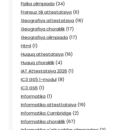
Fizika olimpiada
(24)
Fransuz tili attestatsiya
(6)
Geografiya attestatsiya
(16)
Geografiya choraklik
(17)
Geografiya olimpiada
(17)
Html
(1)
Huquq attestatsiya
(16)
Huquq choraklik
(4)
IAT Attestatsiya 2026
(1)
IC3 GS5 1-modul
(8)
IC3 GS6
(1)
Informatika
(1)
Informatika attesttatsiya
(19)
Informatika Cambridge
(2)
Informatika choraklik
(67)
Informatika o'qituvchilar olimpiadasi
(2)