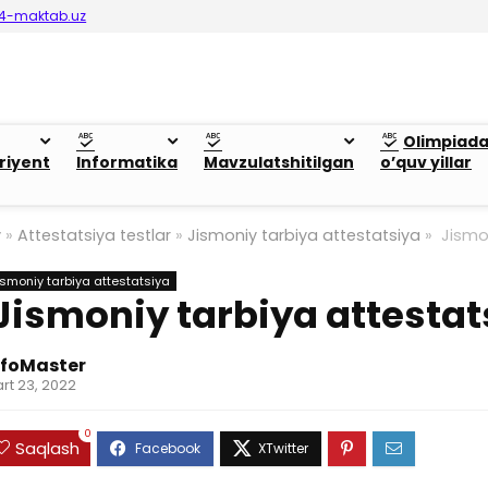
4-maktab.uz
Olimpiad
riyent
Informatika
Mavzulatshitilgan
o’quv yillar
y
»
Attestatsiya testlar
»
Jismoniy tarbiya attestatsiya
»
Jismon
ismoniy tarbiya attestatsiya
Jismoniy tarbiya attesta
nfoMaster
rt 23, 2022
0
Saqlash