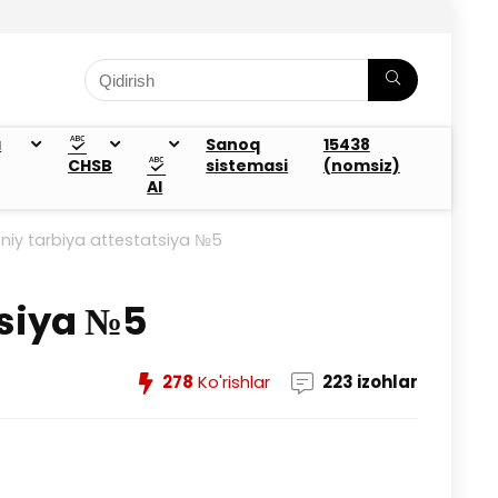
a
Sanoq
15438
CHSB
sistemasi
(nomsiz)
AI
iy tarbiya attestatsiya №5
tsiya №5
278
Ko'rishlar
223 izohlar