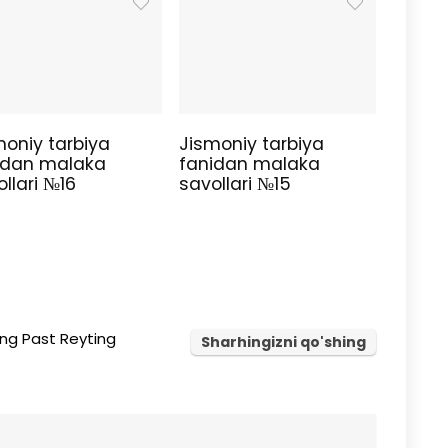
moniy tarbiya
Jismoniy tarbiya
idan malaka
fanidan malaka
llari №16
savollari №15
ng Past Reyting
Sharhingizni qo'shing