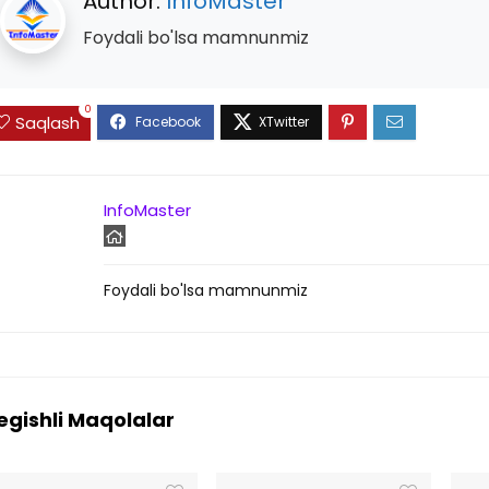
Author:
InfoMaster
Foydali bo'lsa mamnunmiz
0
Saqlash
InfoMaster
Foydali bo'lsa mamnunmiz
egishli Maqolalar