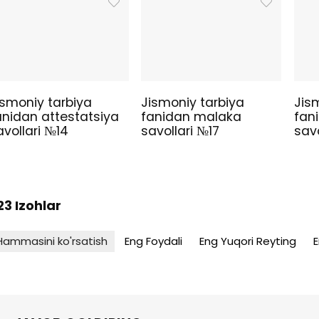
ismoniy tarbiya
Jismoniy tarbiya
Jis
anidan attestatsiya
fanidan malaka
fan
avollari №14
savollari №17
savo
23 Izohlar
Hammasini ko'rsatish
Eng Foydali
Eng Yuqori Reyting
E