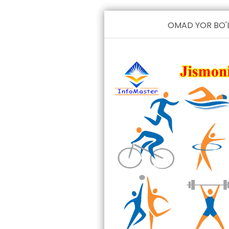
OMAD YOR BO'L