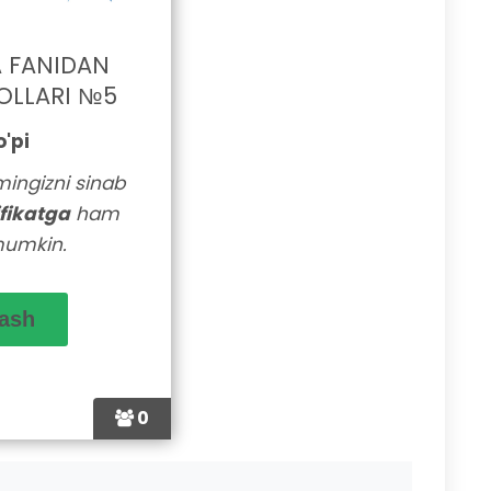
A FANIDAN
OLLARI №5
o'pi
lmingizni sinab
ifikatga
ham
mumkin.
0