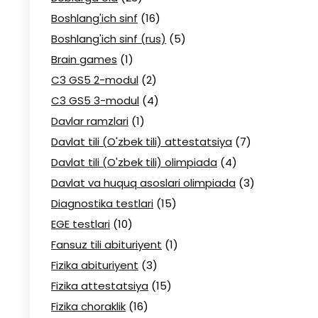
Boshlang'ich sinf
(16)
Boshlang'ich sinf (rus)
(5)
Brain games
(1)
C3 GS5 2-modul
(2)
C3 GS5 3-modul
(4)
Davlar ramzlari
(1)
Davlat tili (O'zbek tili) attestatsiya
(7)
Davlat tili (O'zbek tili) olimpiada
(4)
Davlat va huquq asoslari olimpiada
(3)
Diagnostika testlari
(15)
EGE testlari
(10)
Fansuz tili abituriyent
(1)
Fizika abituriyent
(3)
Fizika attestatsiya
(15)
Fizika choraklik
(16)