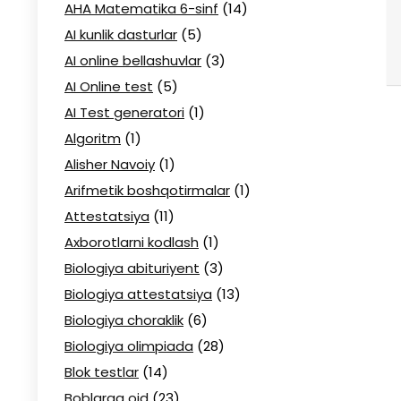
AHA Matematika 6-sinf
(14)
AI kunlik dasturlar
(5)
AI online bellashuvlar
(3)
AI Online test
(5)
AI Test generatori
(1)
Algoritm
(1)
Alisher Navoiy
(1)
Arifmetik boshqotirmalar
(1)
Attestatsiya
(11)
Axborotlarni kodlash
(1)
Biologiya abituriyent
(3)
Biologiya attestatsiya
(13)
Biologiya choraklik
(6)
Biologiya olimpiada
(28)
Blok testlar
(14)
Boblarga oid
(23)