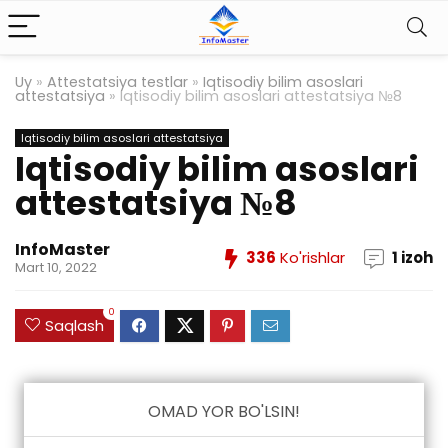
Uy
»
Attestatsiya testlar
»
Iqtisodiy bilim asoslari
attestatsiya
»
Iqtisodiy bilim asoslari attestatsiya №8
Iqtisodiy bilim asoslari attestatsiya
Iqtisodiy bilim asoslari
attestatsiya №8
InfoMaster
336
Ko'rishlar
1 izoh
Mart 10, 2022
0
Saqlash
OMAD YOR BO'LSIN!