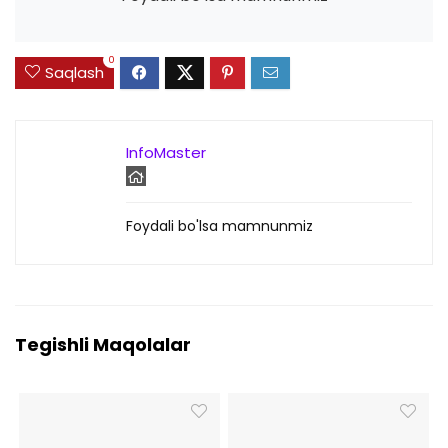
0
Saqlash
InfoMaster
Foydali bo'lsa mamnunmiz
Tegishli Maqolalar