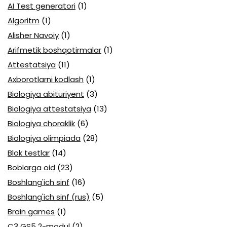
AI Test generatori
(1)
Algoritm
(1)
Alisher Navoiy
(1)
Arifmetik boshqotirmalar
(1)
Attestatsiya
(11)
Axborotlarni kodlash
(1)
Biologiya abituriyent
(3)
Biologiya attestatsiya
(13)
Biologiya choraklik
(6)
Biologiya olimpiada
(28)
Blok testlar
(14)
Boblarga oid
(23)
Boshlang'ich sinf
(16)
Boshlang'ich sinf (rus)
(5)
Brain games
(1)
C3 GS5 2-modul
(2)