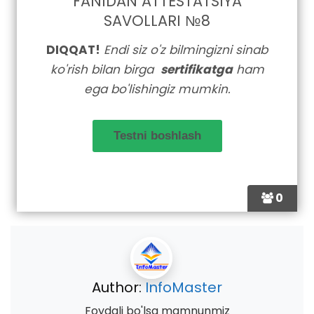
FANIDAN ATTESTATSIYA
SAVOLLARI №8
DIQQAT!
Endi siz o'z bilmingizni sinab
ko'rish bilan birga
sertifikatga
ham
ega bo'lishingiz mumkin.
0
Author:
InfoMaster
Foydali bo'lsa mamnunmiz