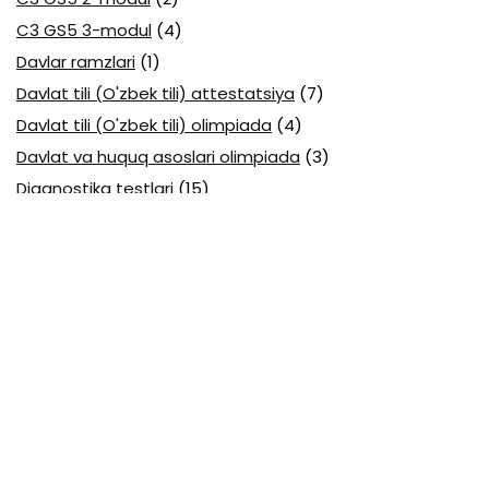
C3 GS5 3-modul
(4)
Davlar ramzlari
(1)
Davlat tili (O'zbek tili) attestatsiya
(7)
Davlat tili (O'zbek tili) olimpiada
(4)
Davlat va huquq asoslari olimpiada
(3)
Diagnostika testlari
(15)
EGE testlari
(10)
Fansuz tili abituriyent
(1)
Fizika abituriyent
(3)
Fizika attestatsiya
(15)
Fizika choraklik
(16)
Fizika olimpiada
(24)
Fransuz tili attestatsiya
(6)
Geografiya attestatsiya
(16)
Geografiya choraklik
(17)