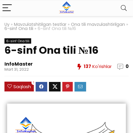
Uy
»
Mavzulatshitilgan testlar
»
Ona tili mavzulashtirilgan
»
6-sinf Ona tili
»
6-sinf Ona tili №16
6-sinf Ona tili
6-sinf Ona tili №16
InfoMaster
137
Ko'rishlar
0
Mart 31, 2022
1
Saqlash