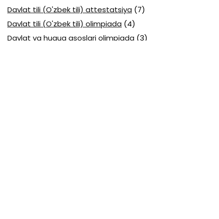
Davlat tili (O'zbek tili) attestatsiya
(7)
Davlat tili (O'zbek tili) olimpiada
(4)
Davlat va huquq asoslari olimpiada
(3)
Diagnostika testlari
(15)
EGE testlari
(10)
Fansuz tili abituriyent
(1)
Fizika abituriyent
(3)
Fizika attestatsiya
(15)
Fizika choraklik
(16)
Fizika olimpiada
(24)
Fransuz tili attestatsiya
(6)
Geografiya attestatsiya
(16)
Geografiya choraklik
(17)
Geografiya olimpiada
(17)
Html
(1)