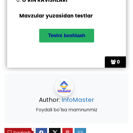
Mavzular yuzasidan testlar
0
Author:
InfoMaster
Foydali bo'lsa mamnunmiz
1
Saqlash