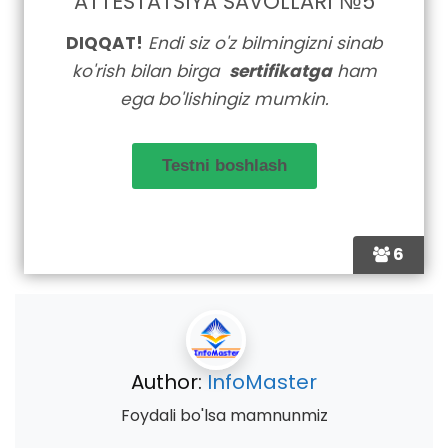
ATTESTATSIYA SAVOLLARI №5
DIQQAT!
Endi siz o'z bilmingizni sinab
ko'rish bilan birga
sertifikatga
ham
ega bo'lishingiz mumkin.
6
Author:
InfoMaster
Foydali bo'lsa mamnunmiz