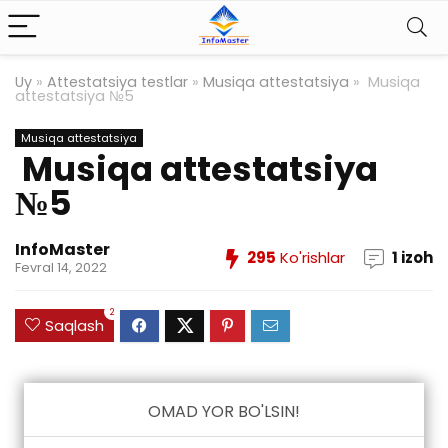
Uy
»
Attestatsiya testlar
»
Musiqa attestatsiya
»
Musiqa
attestatsiya №5
Musiqa attestatsiya
Musiqa attestatsiya
№5
InfoMaster
295
Ko'rishlar
1 izoh
Fevral 14, 2022
2
Saqlash
OMAD YOR BO'LSIN!