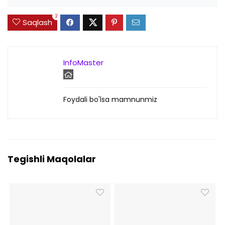
2
Saqlash
InfoMaster
Foydali bo'lsa mamnunmiz
Tegishli Maqolalar