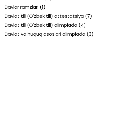
Davlar ramzlari
(1)
Davlat tili (O'zbek tili) attestatsiya
(7)
Davlat tili (O'zbek tili) olimpiada
(4)
Davlat va huquq asoslari olimpiada
(3)
Diagnostika testlari
(15)
EGE testlari
(10)
Fansuz tili abituriyent
(1)
Fizika abituriyent
(3)
Fizika attestatsiya
(15)
Fizika choraklik
(16)
Fizika olimpiada
(24)
Fransuz tili attestatsiya
(6)
Geografiya attestatsiya
(16)
Geografiya choraklik
(17)
Geografiya olimpiada
(17)