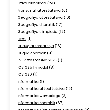
Fizika olimpiada
(24)
Fransuz tili attestatsiya
(6)
Geografiya attestatsiya
(16)
Geografiya choraklik
(17)
Geografiya olimpiada
(17)
Html
(1)
Huquq attestatsiya
(16)
Huquq choraklik
(4)
IAT Attestatsiya 2026
(1)
IC3 GS5 1-modul
(8)
IC3 GS6
(1)
Informatika
(1)
Informatika attesttatsiya
(19)
Informatika Cambridge
(2)
Informatika choraklik
(67)
Informatika o'qituvchilar olimpiadasi
(2)