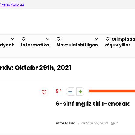
4-maktab.uz
Olimpiad
riyent
Informatika
Mavzulatshitilgan
o’quv yillar
rxiv:
Oktabr 29th, 2021
9
6-sinf Ingliz tili 1-chorak
InfoMaster
Oktabr 29, 2021
1