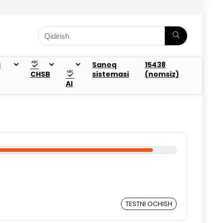
a
Sanoq
15438
CHSB
sistemasi
(nomsiz)
AI
TESTNI OCHISH