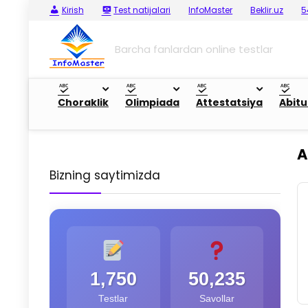
Kirish
Test natijalari
InfoMaster
Beklir.uz
5
Barcha fanlardan online testlar
Choraklik
Olimpiada
Attestatsiya
Abitu
A
Bizning saytimizda
1,750
50,235
Testlar
Savollar