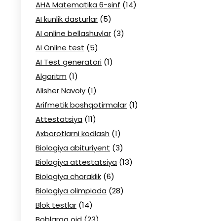
AHA Matematika 6-sinf
(14)
AI kunlik dasturlar
(5)
AI online bellashuvlar
(3)
AI Online test
(5)
AI Test generatori
(1)
Algoritm
(1)
Alisher Navoiy
(1)
Arifmetik boshqotirmalar
(1)
Attestatsiya
(11)
Axborotlarni kodlash
(1)
Biologiya abituriyent
(3)
Biologiya attestatsiya
(13)
Biologiya choraklik
(6)
Biologiya olimpiada
(28)
Blok testlar
(14)
Boblarga oid
(23)