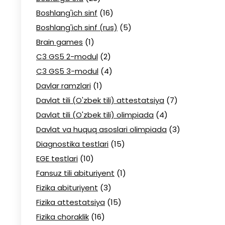
Boshlang'ich sinf
(16)
Boshlang'ich sinf (rus)
(5)
Brain games
(1)
C3 GS5 2-modul
(2)
C3 GS5 3-modul
(4)
Davlar ramzlari
(1)
Davlat tili (O'zbek tili) attestatsiya
(7)
Davlat tili (O'zbek tili) olimpiada
(4)
Davlat va huquq asoslari olimpiada
(3)
Diagnostika testlari
(15)
EGE testlari
(10)
Fansuz tili abituriyent
(1)
Fizika abituriyent
(3)
Fizika attestatsiya
(15)
Fizika choraklik
(16)