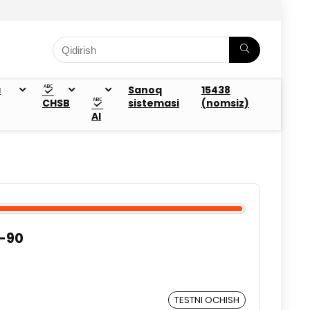
a
Sanoq
15438
CHSB
sistemasi
(nomsiz)
AI
0-90
TESTNI OCHISH