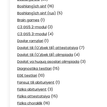
Boshlang'ich sinf
(16)
Boshlang'ich sinf (rus)
(5)
Brain games
(1)
C3 GS5 2-modul
(2)
C3 GS5 3-modul
(4)
Davlar ramzlari
(1)
Davlat tili (O'zbek tili) attestatsiya
(7)
Davlat tili (O'zbek tili) olimpiada
(4)
Davlat va huquq asoslari olimpiada
(3)
Diagnostika testlari
(15)
EGE testlari
(10)
Fansuz tili abituriyent
(1)
Fizika abituriyent
(3)
Fizika attestatsiya
(15)
Fizika choraklik
(16)