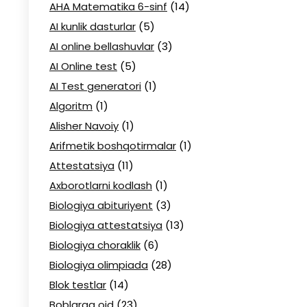
AHA Matematika 6-sinf
(14)
AI kunlik dasturlar
(5)
AI online bellashuvlar
(3)
AI Online test
(5)
AI Test generatori
(1)
Algoritm
(1)
Alisher Navoiy
(1)
Arifmetik boshqotirmalar
(1)
Attestatsiya
(11)
Axborotlarni kodlash
(1)
Biologiya abituriyent
(3)
Biologiya attestatsiya
(13)
Biologiya choraklik
(6)
Biologiya olimpiada
(28)
Blok testlar
(14)
Boblarga oid
(23)