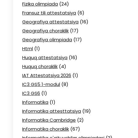
Fizika olimpiada
(24)
Fransuz tili attestatsiya
(6)
Geografiya attestatsiya
(16)
Geografiya choraklik
(17)
Geografiya olimpiada
(17)
Html
(1)
Huquq attestatsiya
(16)
Huquq choraklik
(4)
IAT Attestatsiya 2026
(1)
IC3 GS5 1-modul
(8)
IC3 GS6
(1)
Informatika
(1)
Informatika attesttatsiya
(19)
Informatika Cambridge
(2)
Informatika choraklik
(67)
Informatika o'qituvchilar olimpiadasi
(2)