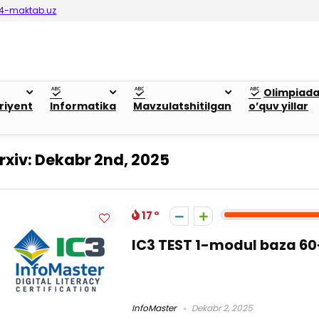
4-maktab.uz
Olimpiad
riyent
Informatika
Mavzulatshitilgan
o’quv yillar
rxiv:
Dekabr 2nd, 2025
17
IC3 TEST 1-modul baza 6
InfoMaster
Dekabr 2, 2025