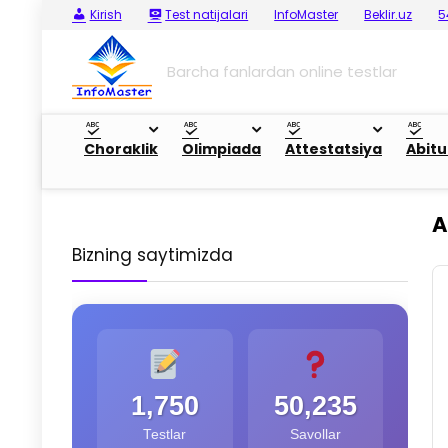
Kirish
Test natijalari
InfoMaster
Beklir.uz
5
Barcha fanlardan online testlar
Choraklik
Olimpiada
Attestatsiya
Abitu
A
Bizning saytimizda
1,750
50,235
Testlar
Savollar