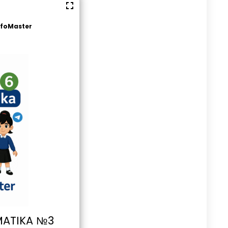
nfoMaster
MATIKA №3