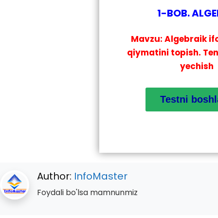
1-BOB. ALG
Mavzu: Algebraik if
qiymatini topish. Te
yechish
Author:
InfoMaster
Foydali bo'lsa mamnunmiz