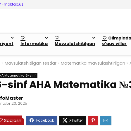
4-maktab.uz
Olimpiad
riyent
Informatika
Mavzulatshitilgan
o’quv yillar
y
»
Mavzulatshitilgan testlar
»
Matematika mavzulashtirilgan
»
HA Matematika 6-sinf
6-sinf AHA Matematika №
nfoMaster
ntabr 23, 2025
1
Saqlash