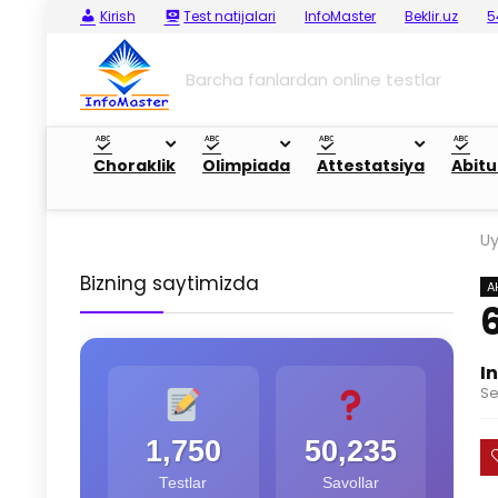
Kirish
Test natijalari
InfoMaster
Beklir.uz
5
Barcha fanlardan online testlar
Choraklik
Olimpiada
Attestatsiya
Abitu
U
Bizning saytimizda
A
I
Se
1,750
50,235
Testlar
Savollar