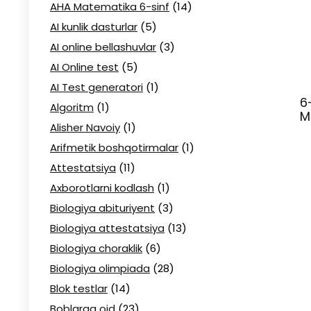
AHA Matematika 6-sinf
(14)
AI kunlik dasturlar
(5)
AI online bellashuvlar
(3)
AI Online test
(5)
AI Test generatori
(1)
6
Algoritm
(1)
M
Alisher Navoiy
(1)
Arifmetik boshqotirmalar
(1)
Attestatsiya
(11)
Axborotlarni kodlash
(1)
Biologiya abituriyent
(3)
Biologiya attestatsiya
(13)
Biologiya choraklik
(6)
Biologiya olimpiada
(28)
Blok testlar
(14)
Boblarga oid
(23)