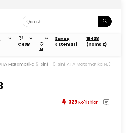
a
Sanoq
15438
CHSB
sistemasi
(nomsiz)
AI
AHA Matematika 6-sinf
»
6-sinf AHA Matematika №3
3
328
Ko'rishlar