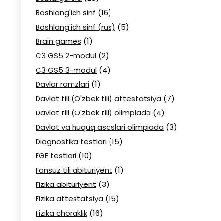
Boshlang'ich sinf
(16)
Boshlang'ich sinf (rus)
(5)
Brain games
(1)
C3 GS5 2-modul
(2)
C3 GS5 3-modul
(4)
Davlar ramzlari
(1)
Davlat tili (O'zbek tili) attestatsiya
(7)
Davlat tili (O'zbek tili) olimpiada
(4)
Davlat va huquq asoslari olimpiada
(3)
Diagnostika testlari
(15)
EGE testlari
(10)
Fansuz tili abituriyent
(1)
Fizika abituriyent
(3)
Fizika attestatsiya
(15)
Fizika choraklik
(16)