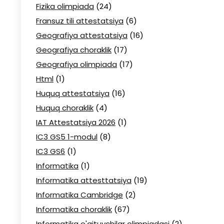
Fizika olimpiada
(24)
Fransuz tili attestatsiya
(6)
Geografiya attestatsiya
(16)
Geografiya choraklik
(17)
Geografiya olimpiada
(17)
Html
(1)
Huquq attestatsiya
(16)
Huquq choraklik
(4)
IAT Attestatsiya 2026
(1)
IC3 GS5 1-modul
(8)
IC3 GS6
(1)
Informatika
(1)
Informatika attesttatsiya
(19)
Informatika Cambridge
(2)
Informatika choraklik
(67)
Informatika o'qituvchilar olimpiadasi
(2)