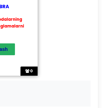
EBRA
odalarning
nglamalarni
0