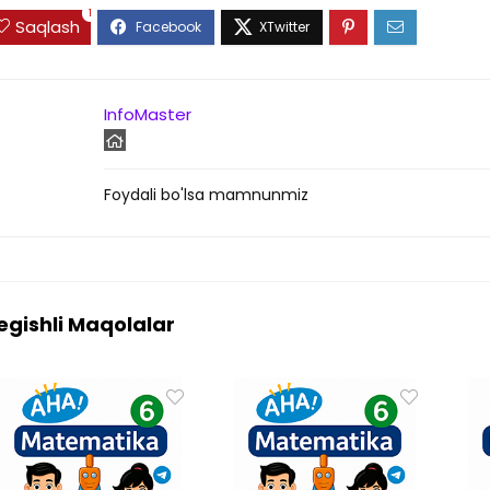
1
Saqlash
InfoMaster
Foydali bo'lsa mamnunmiz
egishli Maqolalar