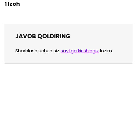
1 Izoh
JAVOB QOLDIRING
Sharhlash uchun siz
saytga kirishingiz
lozim.