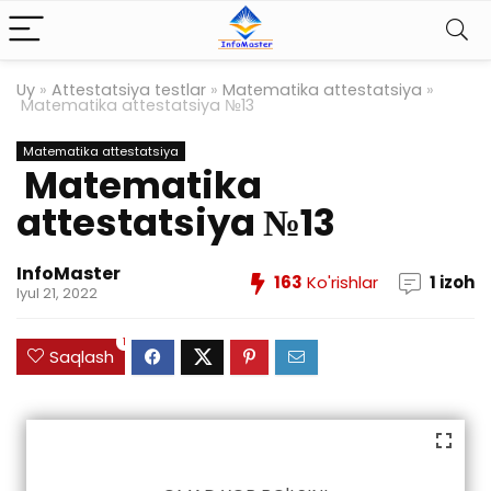
Uy
»
Attestatsiya testlar
»
Matematika attestatsiya
»
Matematika attestatsiya №13
Matematika attestatsiya
Matematika
attestatsiya №13
InfoMaster
163
Ko'rishlar
1 izoh
Iyul 21, 2022
1
Saqlash