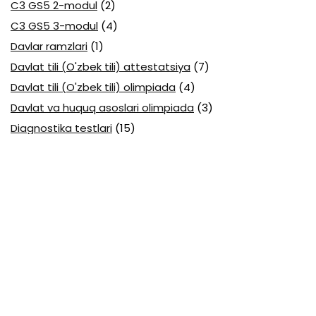
C3 GS5 2-modul
(2)
C3 GS5 3-modul
(4)
Davlar ramzlari
(1)
Davlat tili (O'zbek tili) attestatsiya
(7)
Davlat tili (O'zbek tili) olimpiada
(4)
Davlat va huquq asoslari olimpiada
(3)
Diagnostika testlari
(15)
EGE testlari
(10)
Fansuz tili abituriyent
(1)
Fizika abituriyent
(3)
Fizika attestatsiya
(15)
Fizika choraklik
(16)
Fizika olimpiada
(24)
Fransuz tili attestatsiya
(6)
Geografiya attestatsiya
(16)
Geografiya choraklik
(17)