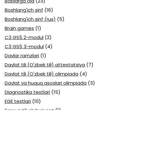
Boblarga oid
(23)
Boshlang'ich sinf
(16)
Boshlang'ich sinf (rus)
(5)
Brain games
(1)
C3 GS5 2-modul
(2)
C3 GS5 3-modul
(4)
Davlar ramzlari
(1)
Davlat tili (O'zbek tili) attestatsiya
(7)
Davlat tili (O'zbek tili) olimpiada
(4)
Davlat va huquq asoslari olimpiada
(3)
Diagnostika testlari
(15)
EGE testlari
(10)
Fansuz tili abituriyent
(1)
Fizika abituriyent
(3)
Fizika attestatsiya
(15)
Fizika choraklik
(16)