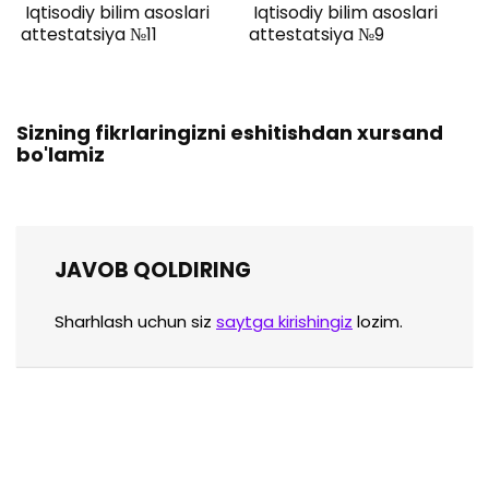
Iqtisodiy bilim asoslari
Iqtisodiy bilim asoslari
attestatsiya №11
attestatsiya №9
Sizning fikrlaringizni eshitishdan xursand
bo'lamiz
JAVOB QOLDIRING
Sharhlash uchun siz
saytga kirishingiz
lozim.