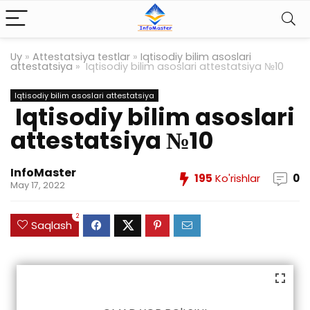
Uy
»
Attestatsiya testlar
»
Iqtisodiy bilim asoslari
attestatsiya
»
Iqtisodiy bilim asoslari attestatsiya №10
Iqtisodiy bilim asoslari attestatsiya
Iqtisodiy bilim asoslari
attestatsiya №10
InfoMaster
195
Ko'rishlar
0
May 17, 2022
2
Saqlash