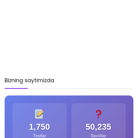
Bizning saytimizda
1,750
50,235
Testlar
Savollar