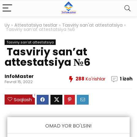
Uy
»
Attestatsiya testlar
»
Tasviriy san'at attestatsiya
»
Tasviriy san’at attestatsiya №6
Tasviriy san'at attestatsiya
Tasviriy san’at
attestatsiya №6
InfoMaster
288
Ko'rishlar
1 izoh
Fevral 15, 2022
1
Saqlash
OMAD YOR BO'LSIN!