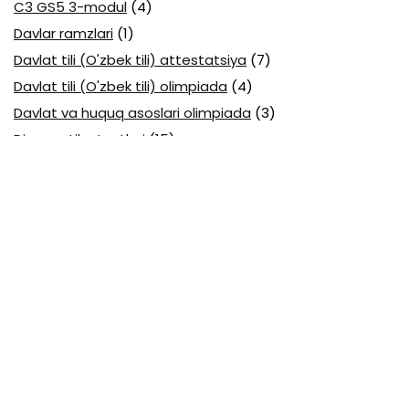
C3 GS5 3-modul
(4)
Davlar ramzlari
(1)
Davlat tili (O'zbek tili) attestatsiya
(7)
Davlat tili (O'zbek tili) olimpiada
(4)
Davlat va huquq asoslari olimpiada
(3)
Diagnostika testlari
(15)
EGE testlari
(10)
Fansuz tili abituriyent
(1)
Fizika abituriyent
(3)
Fizika attestatsiya
(15)
Fizika choraklik
(16)
Fizika olimpiada
(24)
Fransuz tili attestatsiya
(6)
Geografiya attestatsiya
(16)
Geografiya choraklik
(17)
Geografiya olimpiada
(17)