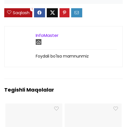
1
Saqlash
InfoMaster
Foydali bo'lsa mamnunmiz
Tegishli Maqolalar