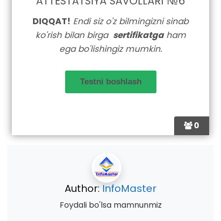
ATTESTATSIYA SAVOLLARI №6
DIQQAT!
Endi siz o'z bilmingizni sinab
ko'rish bilan birga
sertifikatga
ham
ega bo'lishingiz mumkin.
0
Author:
InfoMaster
Foydali bo'lsa mamnunmiz