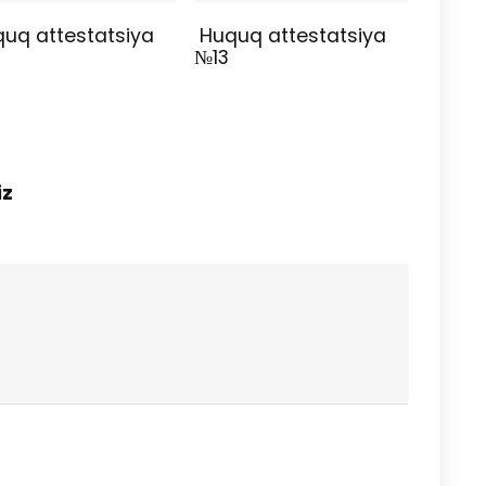
uq attestatsiya
Huquq attestatsiya
№13
iz