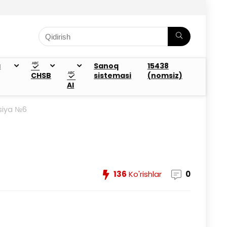
a
Sanoq
15438
CHSB
sistemasi
(nomsiz)
AI
siya №6
136
Ko'rishlar
0