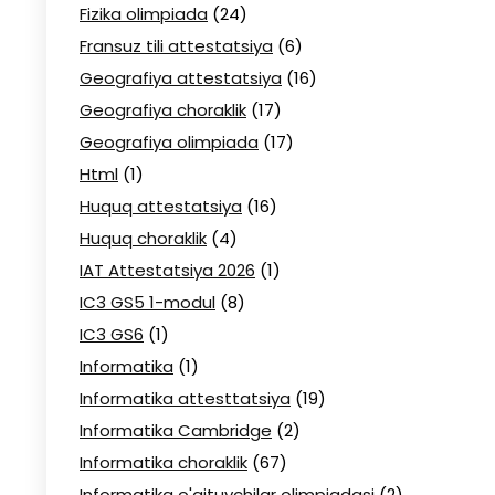
Fizika olimpiada
(24)
Fransuz tili attestatsiya
(6)
Geografiya attestatsiya
(16)
Geografiya choraklik
(17)
Geografiya olimpiada
(17)
Html
(1)
Huquq attestatsiya
(16)
Huquq choraklik
(4)
IAT Attestatsiya 2026
(1)
IC3 GS5 1-modul
(8)
IC3 GS6
(1)
Informatika
(1)
Informatika attesttatsiya
(19)
Informatika Cambridge
(2)
Informatika choraklik
(67)
Informatika o'qituvchilar olimpiadasi
(2)