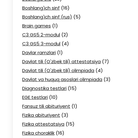
Boshlang'ich sinf
(16)
Boshlang'ich sinf (rus)
(5)
Brain games
(1)
C3 GS5 2-modul
(2)
C3 GS5 3-modul
(4)
Davlar ramzlari
(1)
Davlat tili (O'zbek tili) attestatsiya
(7)
Davlat tili (O'zbek tili) olimpiada
(4)
Davlat va huquq asoslari olimpiada
(3)
Diagnostika testlari
(15)
EGE testlari
(10)
Fansuz tili abituriyent
(1)
Fizika abituriyent
(3)
Fizika attestatsiya
(15)
Fizika choraklik
(16)