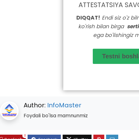
ATTESTATSIYA SAV
DIQQAT!
Endi siz o'z bi
ko'rish bilan birga
sert
ega bo'lishingiz 
Author:
InfoMaster
Foydali bo'lsa mamnunmiz
0