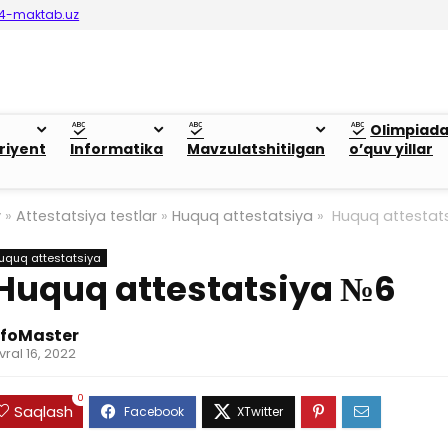
4-maktab.uz
Olimpiad
riyent
Informatika
Mavzulatshitilgan
o’quv yillar
y
»
Attestatsiya testlar
»
Huquq attestatsiya
»
Huquq attestat
uquq attestatsiya
Huquq attestatsiya №6
nfoMaster
vral 16, 2022
0
Saqlash