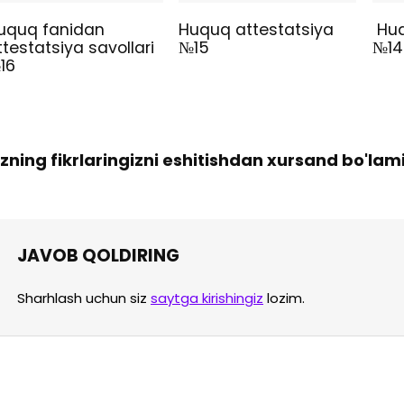
uquq fanidan
Huquq attestatsiya
Huq
ttestatsiya savollari
№15
№14
16
izning fikrlaringizni eshitishdan xursand bo'lam
JAVOB QOLDIRING
Sharhlash uchun siz
saytga kirishingiz
lozim.