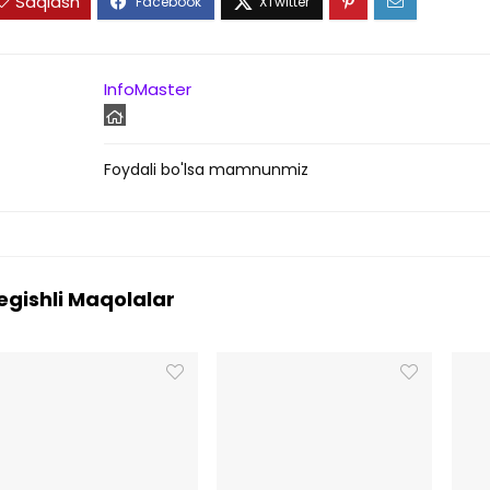
Saqlash
InfoMaster
Foydali bo'lsa mamnunmiz
egishli Maqolalar