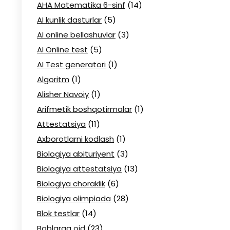
AHA Matematika 6-sinf
(14)
AI kunlik dasturlar
(5)
AI online bellashuvlar
(3)
AI Online test
(5)
AI Test generatori
(1)
Algoritm
(1)
Alisher Navoiy
(1)
Arifmetik boshqotirmalar
(1)
Attestatsiya
(11)
Axborotlarni kodlash
(1)
Biologiya abituriyent
(3)
Biologiya attestatsiya
(13)
Biologiya choraklik
(6)
Biologiya olimpiada
(28)
Blok testlar
(14)
Boblarga oid
(23)