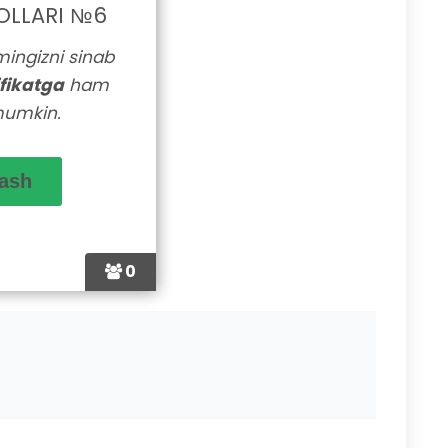
OLLARI №6
lmingizni sinab
ifikatga
ham
mumkin.
0