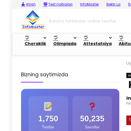
Kirish
Test natijalari
InfoMaster
Beklir.uz
5
Barcha fanlardan online testlar
Choraklik
Olimpiada
Attestatsiya
Abitu
U
Bizning saytimizda
H
I
Fe
1,750
50,235
Testlar
Savollar