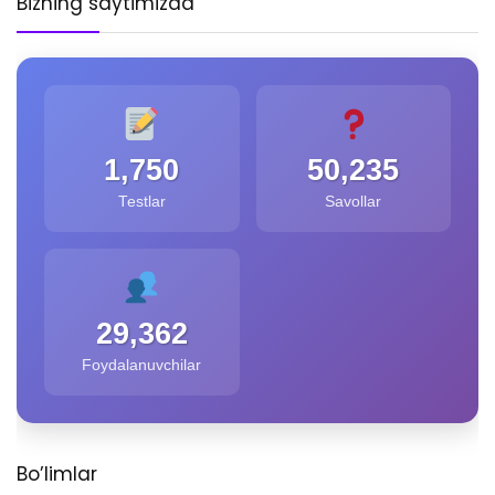
Bizning saytimizda
1,750
50,235
Testlar
Savollar
29,362
Foydalanuvchilar
Bo’limlar