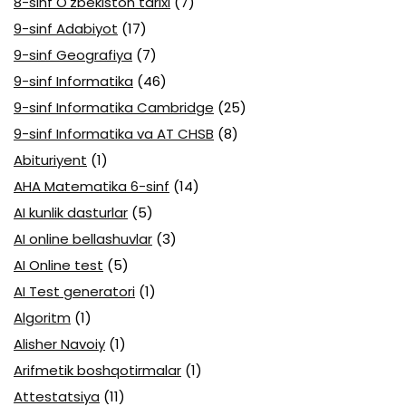
8-sinf O'zbekiston tarixi
(7)
9-sinf Adabiyot
(17)
9-sinf Geografiya
(7)
9-sinf Informatika
(46)
9-sinf Informatika Cambridge
(25)
9-sinf Informatika va AT CHSB
(8)
Abituriyent
(1)
AHA Matematika 6-sinf
(14)
AI kunlik dasturlar
(5)
AI online bellashuvlar
(3)
AI Online test
(5)
AI Test generatori
(1)
Algoritm
(1)
Alisher Navoiy
(1)
Arifmetik boshqotirmalar
(1)
Attestatsiya
(11)