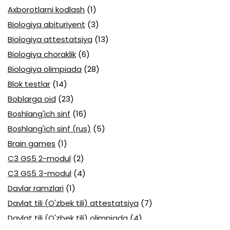
Axborotlarni kodlash
(1)
Biologiya abituriyent
(3)
Biologiya attestatsiya
(13)
Biologiya choraklik
(6)
Biologiya olimpiada
(28)
Blok testlar
(14)
Boblarga oid
(23)
Boshlang'ich sinf
(16)
Boshlang'ich sinf (rus)
(5)
Brain games
(1)
C3 GS5 2-modul
(2)
C3 GS5 3-modul
(4)
Davlar ramzlari
(1)
Davlat tili (O'zbek tili) attestatsiya
(7)
Davlat tili (O'zbek tili) olimpiada
(4)