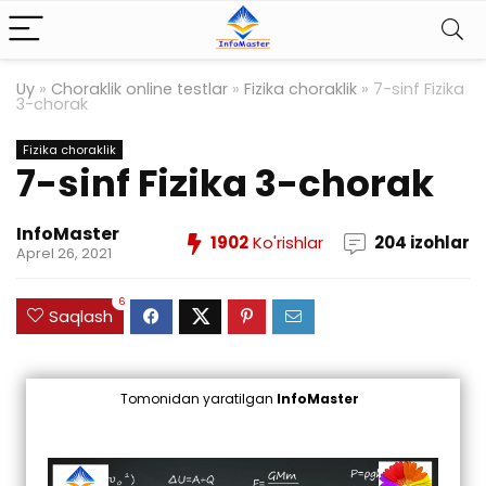
Uy
»
Choraklik online testlar
»
Fizika choraklik
»
7-sinf Fizika
3-chorak
Fizika choraklik
7-sinf Fizika 3-chorak
InfoMaster
1902
Ko'rishlar
204 izohlar
Aprel 26, 2021
6
Saqlash
Tomonidan yaratilgan
InfoMaster