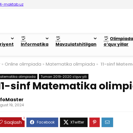
4-maktab.uz
Olimpiad
riyent
Informatika
Mavzulatshitilgan
o’quv yillar
y
»
Online olimpiada
»
Matematika olimpiada
»
11-sinf Matem
atematika olimpiada
Tuman 2019-2020 o'quv yili
11-sinf Matematika olimp
nfoMaster
gust 19, 2024
2
Saqlash