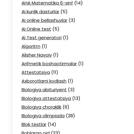
AHA Matematika 6-sinf
(14)
AI kunlik dasturlar
(5)
AI online bellashuvlar
(3)
AI Online test
(5)
AI Test generatori
(1)
Algoritm
(1)
Alisher Navoiy
(1)
Arifmetik boshqotirmalar
(1)
Attestatsiya
(11)
Axborotlarni kodlash
(1)
Biologiya abituriyent
(3)
Biologiya attestatsiya
(13)
Biologiya choraklik
(6)
Biologiya olimpiada
(28)
Blok testlar
(14)
Boblarga oid
(23)