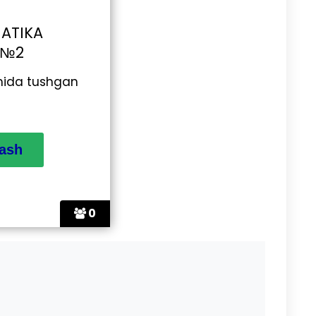
MATIKA
 №2
hida tushgan
0