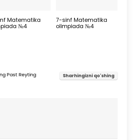
inf Matematika
7-sinf Matematika
mpiada №4
olimpiada №4
ng Past Reyting
Sharhingizni qo'shing