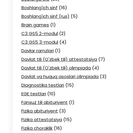
Boshlang'ich sinf
(16)
Boshlang'ich sinf (rus)
(5)
Brain games
(1)
C3 GS5 2-modul
(2)
C3 GS5 3-modul
(4)
Davlar ramzlari
(1)
Davlat tili (O'zbek tili) attestatsiya
(7)
Davlat tili (O'zbek tili) olimpiada
(4)
Davlat va huquq asoslari olimpiada
(3)
Diagnostika testlari
(15)
EGE testlari
(10)
Fansuz tili abituriyent
(1)
Fizika abituriyent
(3)
Fizika attestatsiya
(15)
Fizika choraklik
(16)