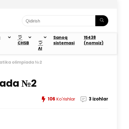
a
Sanoq
15438
CHSB
sistemasi
(nomsiz)
AI
atika olimpiada №2
iada №2
106
Ko'rishlar
3 izohlar