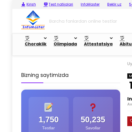
Kirish
Test natijalari
InfoMaster
Beklir.uz
5
Barcha fanlardan online testlar
Choraklik
Olimpiada
Attestatsiya
Abitu
U
Bizning saytimizda
M
I
Av
1,750
50,235
Testlar
Savollar