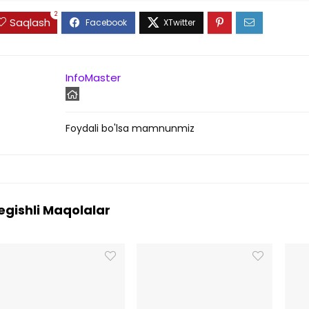
2
Saqlash
InfoMaster
Foydali bo'lsa mamnunmiz
egishli Maqolalar