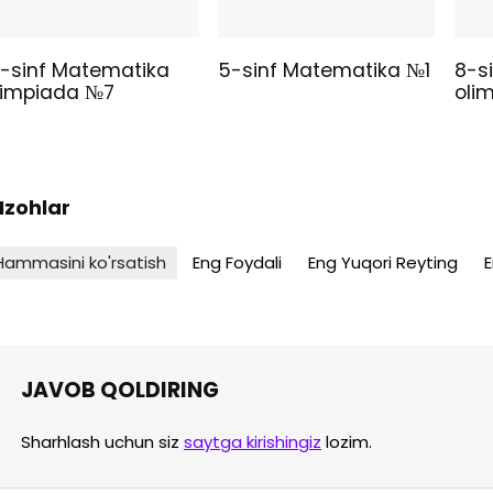
0-sinf Matematika
5-sinf Matematika №1
8-s
limpiada №7
oli
 Izohlar
Hammasini ko'rsatish
Eng Foydali
Eng Yuqori Reyting
E
JAVOB QOLDIRING
Sharhlash uchun siz
saytga kirishingiz
lozim.