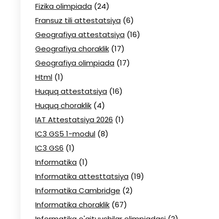
Fizika olimpiada
(24)
Fransuz tili attestatsiya
(6)
Geografiya attestatsiya
(16)
Geografiya choraklik
(17)
Geografiya olimpiada
(17)
Html
(1)
Huquq attestatsiya
(16)
Huquq choraklik
(4)
IAT Attestatsiya 2026
(1)
IC3 GS5 1-modul
(8)
IC3 GS6
(1)
Informatika
(1)
Informatika attesttatsiya
(19)
Informatika Cambridge
(2)
Informatika choraklik
(67)
Informatika o'qituvchilar olimpiadasi
(2)