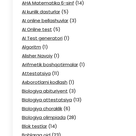
AHA Matematika 6-sinf
(14)
AI kunlik dasturlar
(5)
AI online bellashuvlar
(3)
AI Online test
(5)
AI Test generatori
(1)
Algoritm
(1)
Alisher Navoiy
(1)
Arifmetik boshqotirmalar
(1)
Attestatsiya
(11)
Axborotlarni kodlash
(1)
Biologiya abituriyent
(3)
Biologiya attestatsiya
(13)
Biologiya choraklik
(6)
Biologiya olimpiada
(28)
Blok testlar
(14)
Boblarga oid
(23)