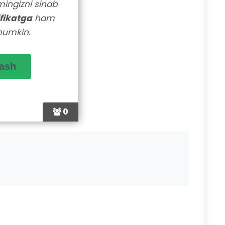
lmingizni sinab
ifikatga
ham
mumkin.
0