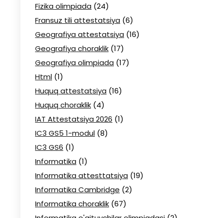
Fizika olimpiada
(24)
Fransuz tili attestatsiya
(6)
Geografiya attestatsiya
(16)
Geografiya choraklik
(17)
Geografiya olimpiada
(17)
Html
(1)
Huquq attestatsiya
(16)
Huquq choraklik
(4)
IAT Attestatsiya 2026
(1)
IC3 GS5 1-modul
(8)
IC3 GS6
(1)
Informatika
(1)
Informatika attesttatsiya
(19)
Informatika Cambridge
(2)
Informatika choraklik
(67)
Informatika o'qituvchilar olimpiadasi
(2)