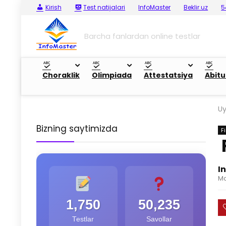
Kirish
Test natijalari
InfoMaster
Beklir.uz
5
Barcha fanlardan online testlar
Choraklik
Olimpiada
Attestatsiya
Abitu
U
Bizning saytimizda
F
I
Ma
1,750
50,235
Testlar
Savollar