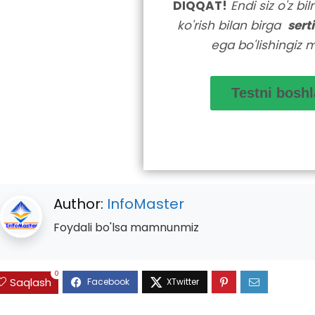
DIQQAT!
Endi siz o'z bi
ko'rish bilan birga
sert
ega bo'lishingiz 
Author:
InfoMaster
Foydali bo'lsa mamnunmiz
0
Saqlash