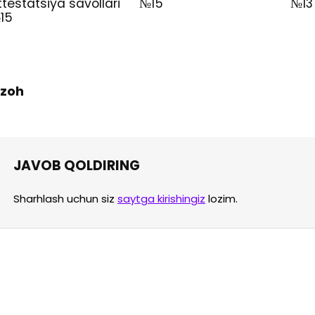
ttestatsiya savollari
№15
№13
15
 Izoh
JAVOB QOLDIRING
Sharhlash uchun siz
saytga kirishingiz
lozim.