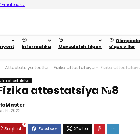
4-maktab.uz
Olimpiad
riyent
Informatika
Mavzulatshitilgan
o’quv yillar
y
»
Attestatsiya testlar
»
Fizika attestatsiya
»
Fizika attestatsi
izika attestatsiya
Fizika attestatsiya №8
nfoMaster
rt 16, 2022
0
Saqlash