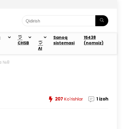
a
Sanoq
15438
CHSB
sistemasi
(nomsiz)
AI
ya №8
207
Ko'rishlar
1 izoh