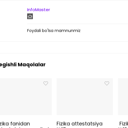
InfoMaster
Foydali bo'lsa mamnunmiz
egishli Maqolalar
izika fanidan
Fizika attestatsiya
Fizi