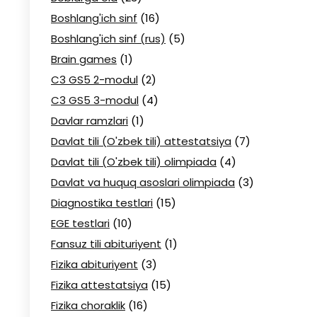
Boshlang'ich sinf
(16)
Boshlang'ich sinf (rus)
(5)
Brain games
(1)
C3 GS5 2-modul
(2)
C3 GS5 3-modul
(4)
Davlar ramzlari
(1)
Davlat tili (O'zbek tili) attestatsiya
(7)
Davlat tili (O'zbek tili) olimpiada
(4)
Davlat va huquq asoslari olimpiada
(3)
Diagnostika testlari
(15)
EGE testlari
(10)
Fansuz tili abituriyent
(1)
Fizika abituriyent
(3)
Fizika attestatsiya
(15)
Fizika choraklik
(16)