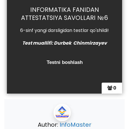
INFORMATIKA FANIDAN
ATTESTATSIYA SAVOLLARI №6
6-sinf yangi darsligidan testlar qo'shildi!
Test muallifi: Durbek Chinmirzayev
0
Author:
InfoMaster