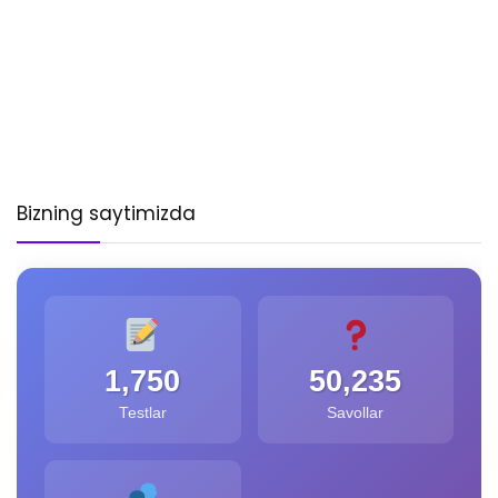
Bizning saytimizda
1,750
50,235
Testlar
Savollar