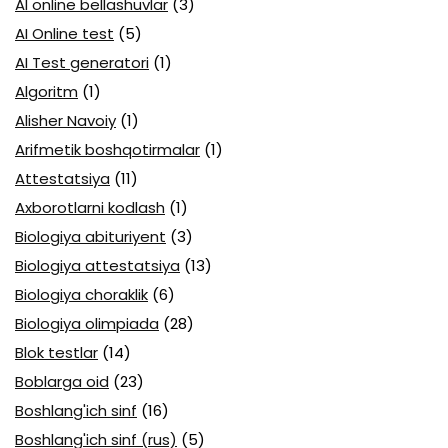
AI online bellashuvlar
(3)
AI Online test
(5)
AI Test generatori
(1)
Algoritm
(1)
Alisher Navoiy
(1)
Arifmetik boshqotirmalar
(1)
Attestatsiya
(11)
Axborotlarni kodlash
(1)
Biologiya abituriyent
(3)
Biologiya attestatsiya
(13)
Biologiya choraklik
(6)
Biologiya olimpiada
(28)
Blok testlar
(14)
Boblarga oid
(23)
Boshlang'ich sinf
(16)
Boshlang'ich sinf (rus)
(5)