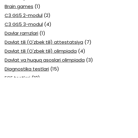
Brain games
(1)
C3 GS5 2-modul
(2)
C3 GS5 3-modul
(4)
Davlar ramzlari
(1)
Davlat tili (O'zbek tili) attestatsiya
(7)
Davlat tili (O'zbek tili) olimpiada
(4)
Davlat va huquq asoslari olimpiada
(3)
Diagnostika testlari
(15)
EGE testlari
(10)
Fansuz tili abituriyent
(1)
Fizika abituriyent
(3)
Fizika attestatsiya
(15)
Fizika choraklik
(16)
Fizika olimpiada
(24)
Fransuz tili attestatsiya
(6)