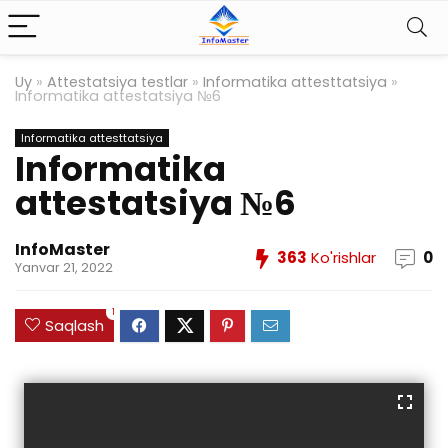
Uy
»
Attestatsiya testlar
»
Informatika attesttatsiya
»
Informatika attestatsiya №6
Informatika attesttatsiya
Informatika
attestatsiya №6
InfoMaster
363
Ko'rishlar
0
Yanvar 21, 2022
1
Saqlash