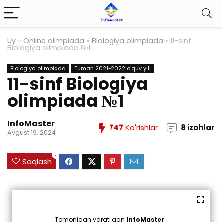
Uy
»
Online olimpiada
»
Biologiya olimpiada
»
11-sinf
Biologiya olimpiada №1
Biologiya olimpiada
Tuman 2021-2022 o'quv yili
11-sinf Biologiya
olimpiada №1
InfoMaster
747
Ko'rishlar
8 izohlar
Avgust 19, 2024
2
Saqlash
Tomonidan yaratilgan
InfoMaster