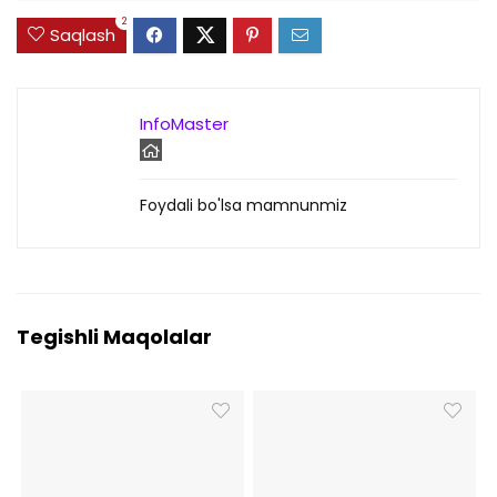
2
Saqlash
InfoMaster
Foydali bo'lsa mamnunmiz
Tegishli Maqolalar