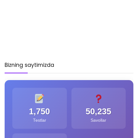
Bizning saytimizda
1,750
50,235
Testlar
Savollar