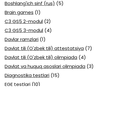
Boshlang'ich sinf (rus)
(5)
Brain games
(1)
C3 GS5 2-modul
(2)
C3 GS5 3-modul
(4)
Davlar ramzlari
(1)
Davlat tili (O'zbek tili) attestatsiya
(7)
Davlat tili (O'zbek tili) olimpiada
(4)
Davlat va huquq asoslari olimpiada
(3)
Diagnostika testlari
(15)
EGE testlari
(10)
Fansuz tili abituriyent
(1)
Fizika abituriyent
(3)
Fizika attestatsiya
(15)
Fizika choraklik
(16)
Fizika olimpiada
(24)
Fransuz tili attestatsiya
(6)