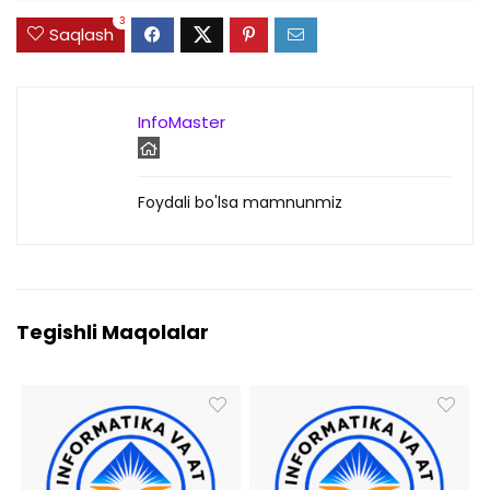
3
Saqlash
InfoMaster
Foydali bo'lsa mamnunmiz
Tegishli Maqolalar