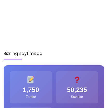
Bizning saytimizda
1,750
50,235
Testlar
Savollar