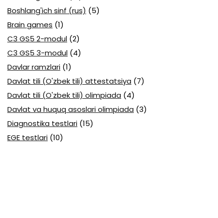
Boshlang'ich sinf (rus)
(5)
Brain games
(1)
C3 GS5 2-modul
(2)
C3 GS5 3-modul
(4)
Davlar ramzlari
(1)
Davlat tili (O'zbek tili) attestatsiya
(7)
Davlat tili (O'zbek tili) olimpiada
(4)
Davlat va huquq asoslari olimpiada
(3)
Diagnostika testlari
(15)
EGE testlari
(10)
Fansuz tili abituriyent
(1)
Fizika abituriyent
(3)
Fizika attestatsiya
(15)
Fizika choraklik
(16)
Fizika olimpiada
(24)