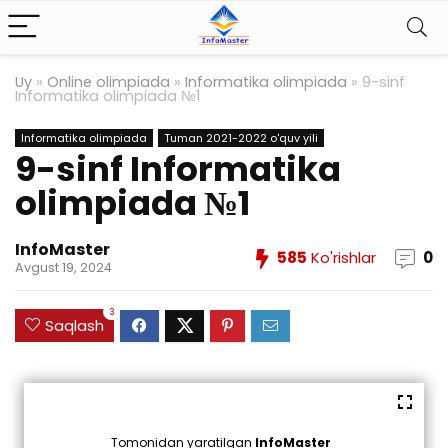
Uy
»
Online olimpiada
»
Informatika olimpiada
»
9-sinf
Informatika olimpiada №1
Informatika olimpiada
Tuman 2021-2022 o'quv yili
9-sinf Informatika
olimpiada №1
InfoMaster
585
Ko'rishlar
0
Avgust 19, 2024
3
Saqlash
Tomonidan yaratilgan
InfoMaster