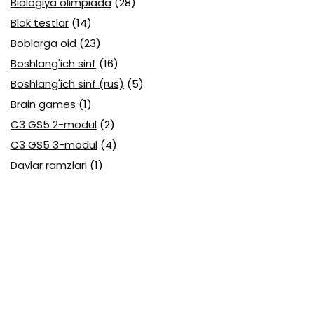
Biologiya olimpiada
(28)
Blok testlar
(14)
Boblarga oid
(23)
Boshlang'ich sinf
(16)
Boshlang'ich sinf (rus)
(5)
Brain games
(1)
C3 GS5 2-modul
(2)
C3 GS5 3-modul
(4)
Davlar ramzlari
(1)
Davlat tili (O'zbek tili) attestatsiya
(7)
Davlat tili (O'zbek tili) olimpiada
(4)
Davlat va huquq asoslari olimpiada
(3)
Diagnostika testlari
(15)
EGE testlari
(10)
Fansuz tili abituriyent
(1)
Fizika abituriyent
(3)