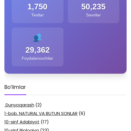
1,750
50,235
Testlar
Savollar
29,362
Foydalanuvchilar
Bo’limlar
Dunyoqarash
(2)
1-bob. NATURAL VA BUTUN SONLAR
(6)
10-sinf Adabiyot
(17)
10-sinf Biologiya
(23)