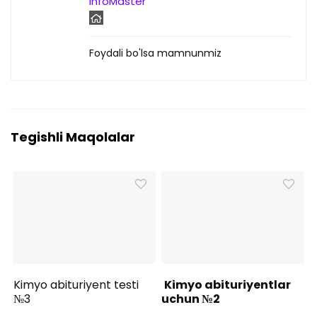
InfoMaster
Foydali bo'lsa mamnunmiz
Tegishli Maqolalar
Kimyo abituriyent testi
Kimyo abituriyentlar
№3
uchun №2