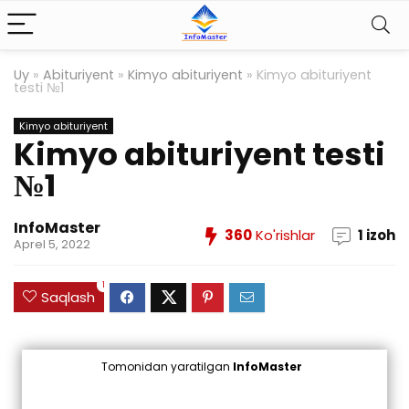
Uy
»
Abituriyent
»
Kimyo abituriyent
»
Kimyo abituriyent
testi №1
Kimyo abituriyent
Kimyo abituriyent testi
№1
InfoMaster
360
Ko'rishlar
1 izoh
Aprel 5, 2022
1
Saqlash
Tomonidan yaratilgan
InfoMaster