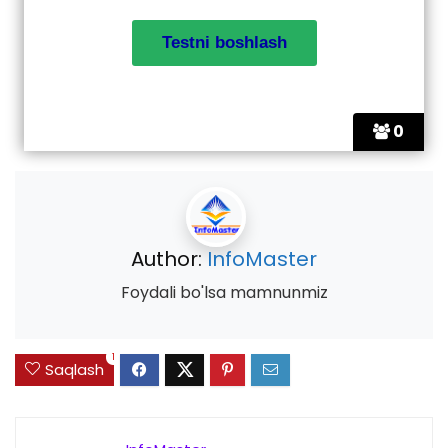
0
Author:
InfoMaster
Foydali bo'lsa mamnunmiz
1
Saqlash