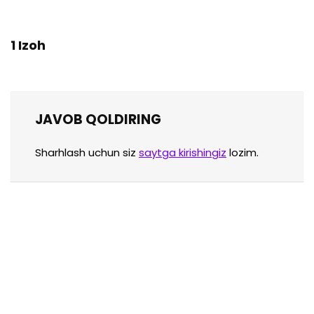
1 Izoh
JAVOB QOLDIRING
Sharhlash uchun siz
saytga kirishingiz
lozim.