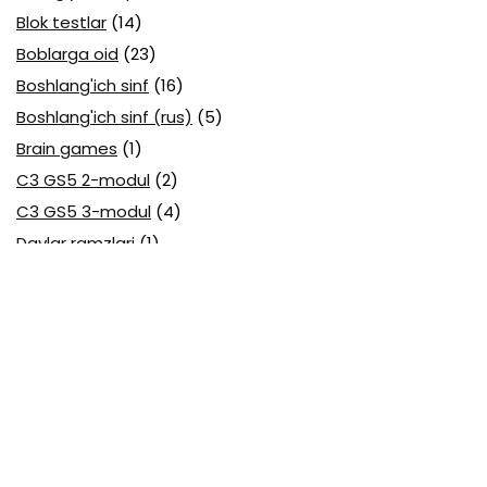
Blok testlar
(14)
Boblarga oid
(23)
Boshlang'ich sinf
(16)
Boshlang'ich sinf (rus)
(5)
Brain games
(1)
C3 GS5 2-modul
(2)
C3 GS5 3-modul
(4)
Davlar ramzlari
(1)
Davlat tili (O'zbek tili) attestatsiya
(7)
Davlat tili (O'zbek tili) olimpiada
(4)
Davlat va huquq asoslari olimpiada
(3)
Diagnostika testlari
(15)
EGE testlari
(10)
Fansuz tili abituriyent
(1)
Fizika abituriyent
(3)