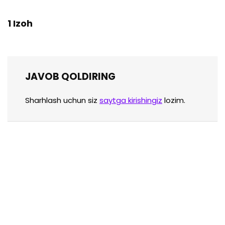
1 Izoh
JAVOB QOLDIRING
Sharhlash uchun siz
saytga kirishingiz
lozim.