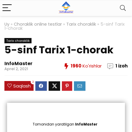
Uy
»
Choraklik online testlar
»
Tarix choraklik
»
5-sinf Tarix
1-chorak
Tarix choraklik
5-sinf Tarix 1-chorak
InfoMaster
1960
Ko'rishlar
1 izoh
Aprel 2, 2021
2
Saqlash
Tomonidan yaratilgan
InfoMaster