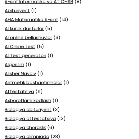
9-sinf Informatika va AT CHSB
(8)
Abituriyent
(1)
AHA Matematika 6-sinf
(14)
AI kunlik dasturlar
(5)
AI online bellashuvlar
(3)
AI Online test
(5)
AI Test generatori
(1)
Algoritm
(1)
Alisher Navoiy
(1)
Arifmetik boshqotirmalar
(1)
Attestatsiya
(11)
Axborotlarni kodlash
(1)
Biologiya abituriyent
(3)
Biologiya attestatsiya
(13)
Biologiya choraklik
(6)
Biologiya olimpiada
(28)