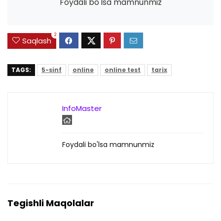
Foydali bo'lsa mamnunmiz
2
Saqlash
TAGS:
5-sinf
online
online test
tarix
InfoMaster
Foydali bo'lsa mamnunmiz
Tegishli Maqolalar