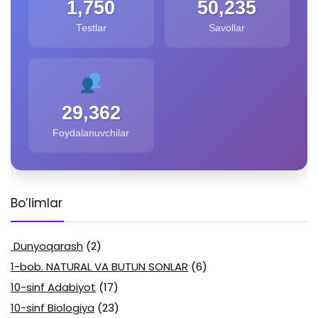
1,750
50,235
Testlar
Savollar
29,362
Foydalanuvchilar
Bo’limlar
Dunyoqarash
(2)
1-bob. NATURAL VA BUTUN SONLAR
(6)
10-sinf Adabiyot
(17)
10-sinf Biologiya
(23)