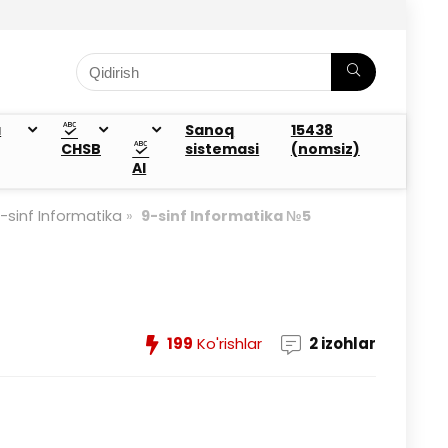
a
Sanoq
15438
CHSB
sistemasi
(nomsiz)
AI
-sinf Informatika
»
9-sinf Informatika №5
199
Ko'rishlar
2 izohlar