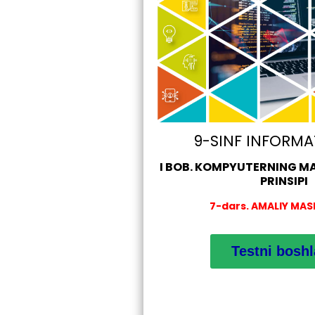
9-SINF INFORMA
I BOB. KOMPYUTERNING MA
PRINSIPI
7-dars. AMALIY MA