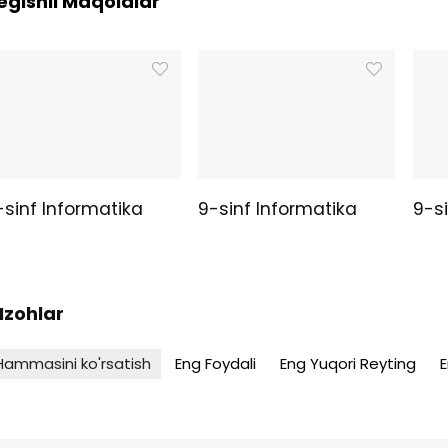
egishli Maqolalar
-sinf Informatika
9-sinf Informatika
9-si
 Izohlar
Hammasini ko'rsatish
Eng Foydali
Eng Yuqori Reyting
E