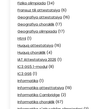
Fizika olimpiada
(24)
Fransuz tili attestatsiya
(6)
Geografiya attestatsiya
(16)
Geografiya choraklik
(17)
Geografiya olimpiada
(17)
Html
(1)
Huquq attestatsiya
(16)
Huquq choraklik
(4)
IAT Attestatsiya 2026
(1)
IC3 GS5 1-modul
(8)
IC3 GS6
(1)
Informatika
(1)
Informatika attesttatsiya
(19)
Informatika Cambridge
(2)
Informatika choraklik
(67)
Informatika o'qituvchilar olimpiadasi
(2)