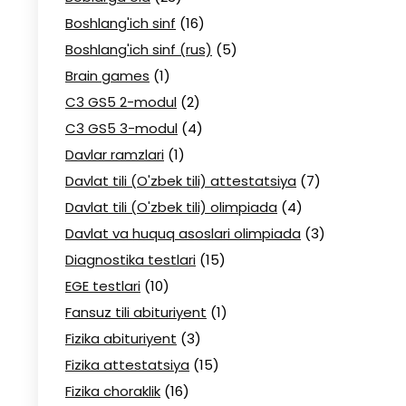
Boshlang'ich sinf
(16)
Boshlang'ich sinf (rus)
(5)
Brain games
(1)
C3 GS5 2-modul
(2)
C3 GS5 3-modul
(4)
Davlar ramzlari
(1)
Davlat tili (O'zbek tili) attestatsiya
(7)
Davlat tili (O'zbek tili) olimpiada
(4)
Davlat va huquq asoslari olimpiada
(3)
Diagnostika testlari
(15)
EGE testlari
(10)
Fansuz tili abituriyent
(1)
Fizika abituriyent
(3)
Fizika attestatsiya
(15)
Fizika choraklik
(16)