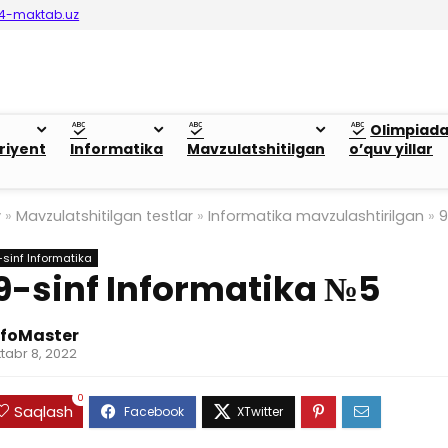
4-maktab.uz
Olimpiad
riyent
Informatika
Mavzulatshitilgan
o’quv yillar
y
»
Mavzulatshitilgan testlar
»
Informatika mavzulashtirilgan
»
9
-sinf Informatika
9-sinf Informatika №5
nfoMaster
tabr 8, 2022
0
Saqlash