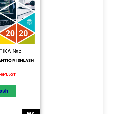
TIKA №5
NTIQIY ISHLASH
SHG‘ULOT
0