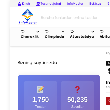
Kirish
Test natijalari
InfoMaster
Beklir.uz
5
Barcha fanlardan online testlar
Choraklik
Olimpiada
Attestatsiya
Abitu
U
Bizning saytimizda
9
I
Ok
1,750
50,235
Testlar
Savollar