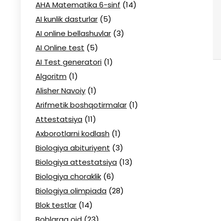
AHA Matematika 6-sinf
(14)
AI kunlik dasturlar
(5)
AI online bellashuvlar
(3)
AI Online test
(5)
AI Test generatori
(1)
Algoritm
(1)
Alisher Navoiy
(1)
Arifmetik boshqotirmalar
(1)
Attestatsiya
(11)
Axborotlarni kodlash
(1)
Biologiya abituriyent
(3)
Biologiya attestatsiya
(13)
Biologiya choraklik
(6)
Biologiya olimpiada
(28)
Blok testlar
(14)
Boblarga oid
(23)