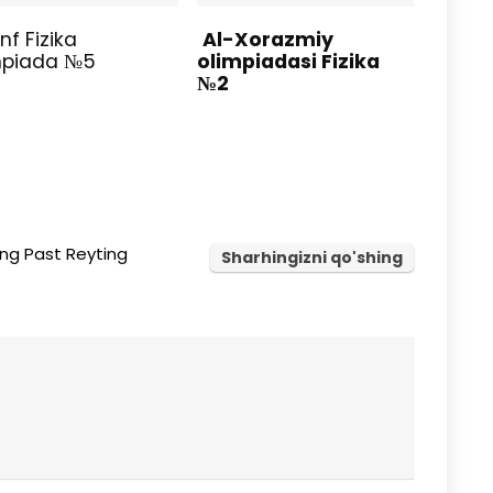
nf Fizika
Al-Xorazmiy
mpiada №5
olimpiadasi Fizika
№2
ng Past Reyting
Sharhingizni qo'shing