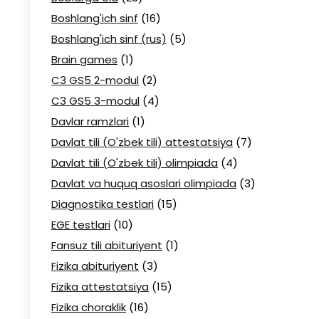
Boshlang'ich sinf
(16)
Boshlang'ich sinf (rus)
(5)
Brain games
(1)
C3 GS5 2-modul
(2)
C3 GS5 3-modul
(4)
Davlar ramzlari
(1)
Davlat tili (O'zbek tili) attestatsiya
(7)
Davlat tili (O'zbek tili) olimpiada
(4)
Davlat va huquq asoslari olimpiada
(3)
Diagnostika testlari
(15)
EGE testlari
(10)
Fansuz tili abituriyent
(1)
Fizika abituriyent
(3)
Fizika attestatsiya
(15)
Fizika choraklik
(16)