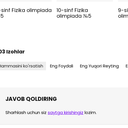
1-sinf Fizika olimpiada
10-sinf Fizika
9-si
5
olimpiada №5
oli
03 Izohlar
Hammasini ko'rsatish
Eng Foydali
Eng Yuqori Reyting
E
JAVOB QOLDIRING
Sharhlash uchun siz
saytga kirishingiz
lozim.