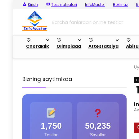
Kirish
Test natijalari
InfoMaster
Beklir.uz
5
Barcha fanlardan online testlar
Choraklik
Olimpiada
Attestatsiya
Abitu
U
Bizning saytimizda
F
I
Av
1,750
50,235
Testlar
Savollar