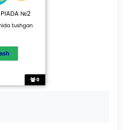
IMPIADA №2
hida tushgan
0