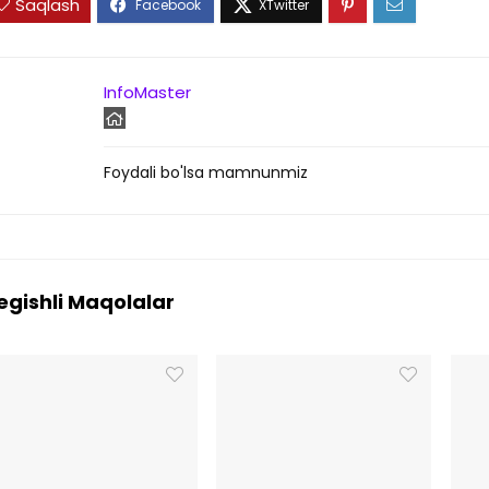
Saqlash
InfoMaster
Foydali bo'lsa mamnunmiz
egishli Maqolalar