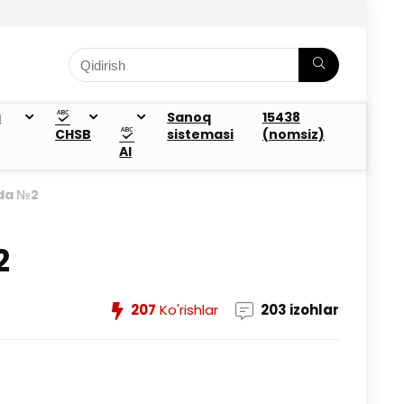
a
Sanoq
15438
CHSB
sistemasi
(nomsiz)
AI
ada №2
2
207
Ko'rishlar
203 izohlar