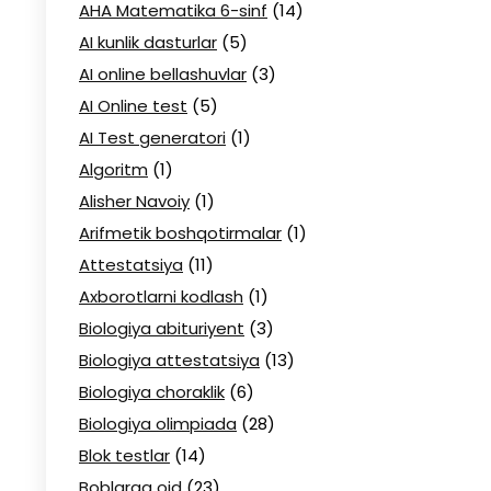
AHA Matematika 6-sinf
(14)
AI kunlik dasturlar
(5)
AI online bellashuvlar
(3)
AI Online test
(5)
AI Test generatori
(1)
Algoritm
(1)
Alisher Navoiy
(1)
Arifmetik boshqotirmalar
(1)
Attestatsiya
(11)
Axborotlarni kodlash
(1)
Biologiya abituriyent
(3)
Biologiya attestatsiya
(13)
Biologiya choraklik
(6)
Biologiya olimpiada
(28)
Blok testlar
(14)
Boblarga oid
(23)