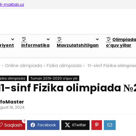
4-maktab.uz
Olimpiad
riyent
Informatika
Mavzulatshitilgan
o’quv yillar
y
»
Online olimpiada
»
Fizika olimpiada
»
11-sinf Fizika olimpi
izika olimpiada
Tuman 2019-2020 o'quv yili
11-sinf Fizika olimpiada №
nfoMaster
gust 19, 2024
0
Saqlash