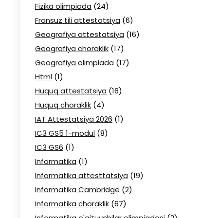
Fizika olimpiada
(24)
Fransuz tili attestatsiya
(6)
Geografiya attestatsiya
(16)
Geografiya choraklik
(17)
Geografiya olimpiada
(17)
Html
(1)
Huquq attestatsiya
(16)
Huquq choraklik
(4)
IAT Attestatsiya 2026
(1)
IC3 GS5 1-modul
(8)
IC3 GS6
(1)
Informatika
(1)
Informatika attesttatsiya
(19)
Informatika Cambridge
(2)
Informatika choraklik
(67)
Informatika o'qituvchilar olimpiadasi
(2)