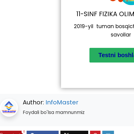
11-SINF FIZIKA OL
2019-yil tuman bosqic
savollar
Author:
InfoMaster
Foydali bo'lsa mamnunmiz
0