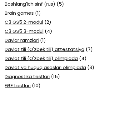
Boshlang'ich sinf (rus)
(5)
Brain games
(1)
C3 GS5 2-modul
(2)
C3 GS5 3-modul
(4)
Davlar ramzlari
(1)
Davlat tili (O'zbek tili) attestatsiya
(7)
Davlat tili (O'zbek tili) olimpiada
(4)
Davlat va huquq asoslari olimpiada
(3)
Diagnostika testlari
(15)
EGE testlari
(10)
Fansuz tili abituriyent
(1)
Fizika abituriyent
(3)
Fizika attestatsiya
(15)
Fizika choraklik
(16)
Fizika olimpiada
(24)
Fransuz tili attestatsiya
(6)