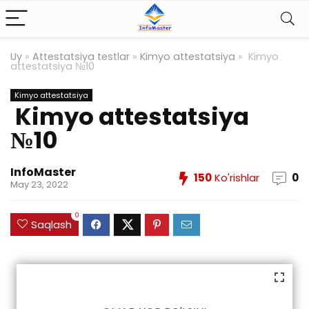
Uy
»
Attestatsiya testlar
»
Kimyo attestatsiya
»
Kimyo
attestatsiya №10
Kimyo attestatsiya
Kimyo attestatsiya
№10
InfoMaster
150
Ko'rishlar
0
May 23, 2022
0
Saqlash