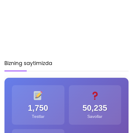
Bizning saytimizda
1,750
50,235
Testlar
Savollar