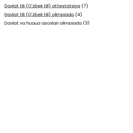
Davlat tili (O'zbek tili) attestatsiya
(7)
Davlat tili (O'zbek tili) olimpiada
(4)
Davlat va huquq asoslari olimpiada
(3)
Diagnostika testlari
(15)
EGE testlari
(10)
Fansuz tili abituriyent
(1)
Fizika abituriyent
(3)
Fizika attestatsiya
(15)
Fizika choraklik
(16)
Fizika olimpiada
(24)
Fransuz tili attestatsiya
(6)
Geografiya attestatsiya
(16)
Geografiya choraklik
(17)
Geografiya olimpiada
(17)
Html
(1)