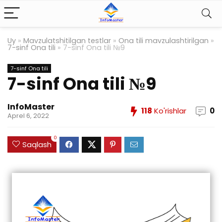
Uy
»
Mavzulatshitilgan testlar
»
Ona tili mavzulashtirilgan
»
7-sinf Ona tili
»
7-sinf Ona tili №9
7-sinf Ona tili
7-sinf Ona tili №9
InfoMaster
118
Ko'rishlar
0
Aprel 6, 2022
0
Saqlash