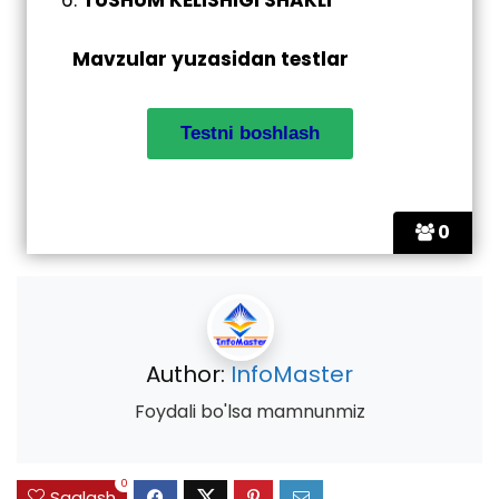
Mavzular yuzasidan testlar
0
Author:
InfoMaster
Foydali bo'lsa mamnunmiz
0
Saqlash