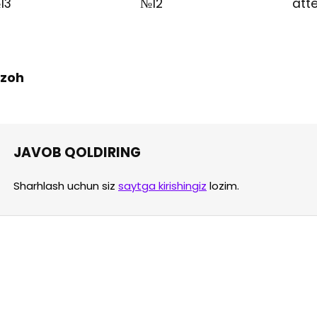
13
№12
atte
 Izoh
JAVOB QOLDIRING
Sharhlash uchun siz
saytga kirishingiz
lozim.