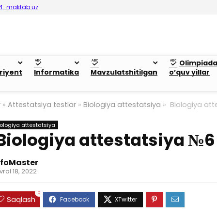
4-maktab.uz
Olimpiad
riyent
Informatika
Mavzulatshitilgan
o’quv yillar
y
»
Attestatsiya testlar
»
Biologiya attestatsiya
»
Biologiya att
iologiya attestatsiya
Biologiya attestatsiya №6
nfoMaster
vral 18, 2022
0
Saqlash