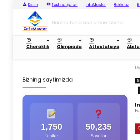
Kirish
Test natijalari
InfoMaster
Beklir.uz
5
Barcha fanlardan online testlar
Choraklik
Olimpiada
Attestatsiya
Abitu
U
Bizning saytimizda
B
I
Fe
1,750
50,235
Testlar
Savollar