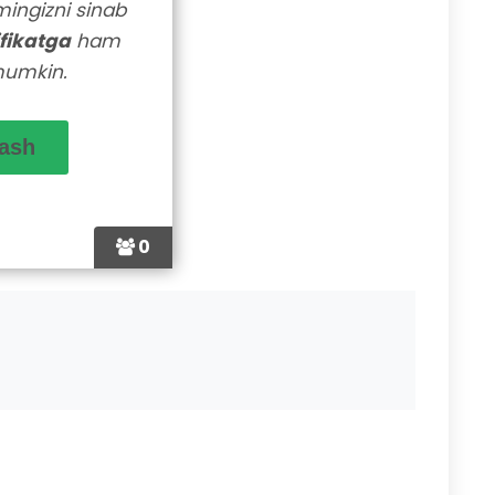
lmingizni sinab
ifikatga
ham
mumkin.
0