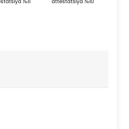
statsiya №11
attestatsiya №10