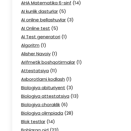
AHA Matematika 6-sinf
(14)
AI kunlik dasturlar
(5)
AI online bellashuvlar
(3)
AI Online test
(5)
AI Test generatori
(1)
Algoritm
(1)
Alisher Navoiy
(1)
Arifmetik boshqotirmalar
(1)
Attestatsiya
(11)
Axborotlarni kodlash
(1)
Biologiya abituriyent
(3)
Biologiya attestatsiya
(13)
Biologiya choraklik
(6)
Biologiya olimpiada
(28)
Blok testlar
(14)
Boblarga oid
(23)