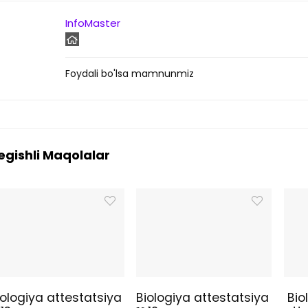
InfoMaster
Foydali bo'lsa mamnunmiz
egishli Maqolalar
iologiya attestatsiya
Biologiya attestatsiya
Bio