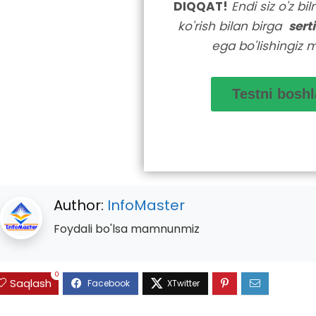
DIQQAT!
Endi siz o'z bi
ko'rish bilan birga
sert
ega bo'lishingiz 
Author:
InfoMaster
Foydali bo'lsa mamnunmiz
0
Saqlash