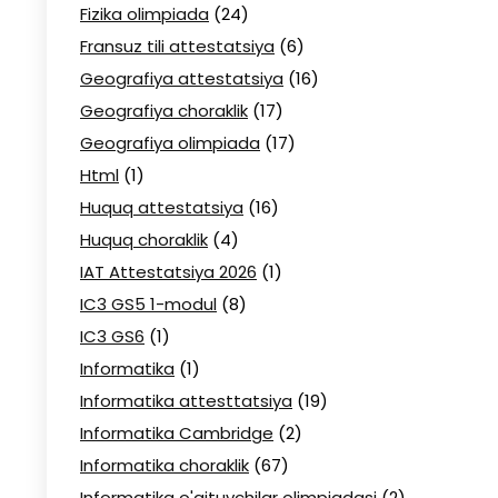
Fizika olimpiada
(24)
Fransuz tili attestatsiya
(6)
Geografiya attestatsiya
(16)
Geografiya choraklik
(17)
Geografiya olimpiada
(17)
Html
(1)
Huquq attestatsiya
(16)
Huquq choraklik
(4)
IAT Attestatsiya 2026
(1)
IC3 GS5 1-modul
(8)
IC3 GS6
(1)
Informatika
(1)
Informatika attesttatsiya
(19)
Informatika Cambridge
(2)
Informatika choraklik
(67)
Informatika o'qituvchilar olimpiadasi
(2)