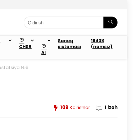
a
Sanoq
15438
CHSB
sistemasi
(nomsiz)
AI
estatsiya №6
109
Ko'rishlar
1 izoh