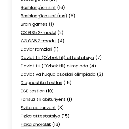
Boshlang'ich sinf
(16)
Boshlang'ich sinf (rus)
(5)
Brain games
(1)
C3 GS5 2-modul
(2)
C3 GS5 3-modul
(4)
Davlar ramzlari
(1)
Davlat tili (O'zbek tili) attestatsiya
(7)
Davlat tili (O'zbek tili) olimpiada
(4)
Davlat va huquq asoslari olimpiada
(3)
Diagnostika testlari
(15)
EGE testlari
(10)
Fansuz tili abituriyent
(1)
Fizika abituriyent
(3)
Fizika attestatsiya
(15)
Fizika choraklik
(16)