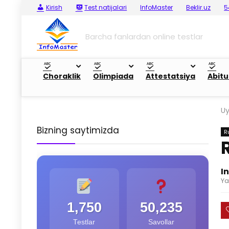
Kirish
Test natijalari
InfoMaster
Beklir.uz
5
Barcha fanlardan online testlar
Choraklik
Olimpiada
Attestatsiya
Abitu
U
Bizning saytimizda
R
I
Ya
1,750
50,235
Testlar
Savollar