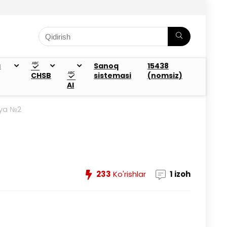
a
Sanoq
15438
CHSB
sistemasi
(nomsiz)
AI
siya №2
233
Ko'rishlar
1 izoh