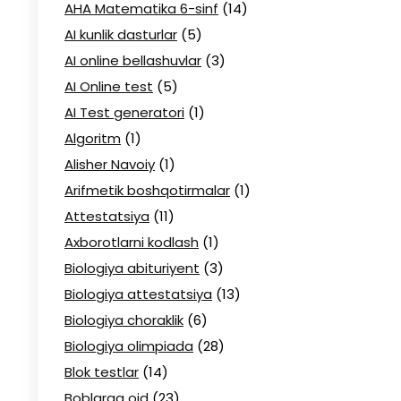
AHA Matematika 6-sinf
(14)
AI kunlik dasturlar
(5)
AI online bellashuvlar
(3)
AI Online test
(5)
AI Test generatori
(1)
Algoritm
(1)
Alisher Navoiy
(1)
Arifmetik boshqotirmalar
(1)
Attestatsiya
(11)
Axborotlarni kodlash
(1)
Biologiya abituriyent
(3)
Biologiya attestatsiya
(13)
Biologiya choraklik
(6)
Biologiya olimpiada
(28)
Blok testlar
(14)
Boblarga oid
(23)