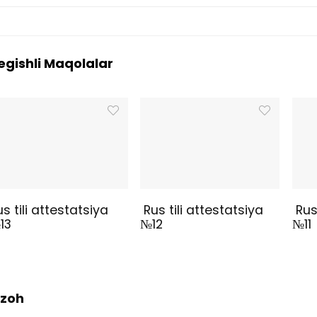
egishli Maqolalar
us tili attestatsiya
Rus tili attestatsiya
Rus 
13
№12
№11
 Izoh