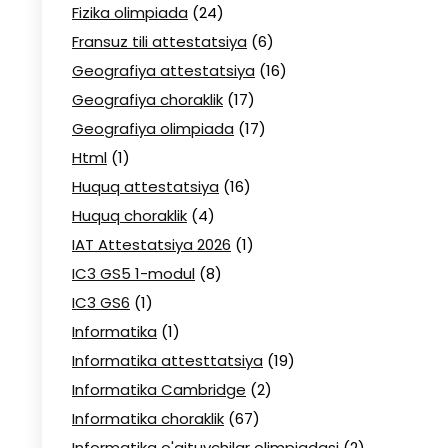
Fizika olimpiada
(24)
Fransuz tili attestatsiya
(6)
Geografiya attestatsiya
(16)
Geografiya choraklik
(17)
Geografiya olimpiada
(17)
Html
(1)
Huquq attestatsiya
(16)
Huquq choraklik
(4)
IAT Attestatsiya 2026
(1)
IC3 GS5 1-modul
(8)
IC3 GS6
(1)
Informatika
(1)
Informatika attesttatsiya
(19)
Informatika Cambridge
(2)
Informatika choraklik
(67)
Informatika o'qituvchilar olimpiadasi
(2)