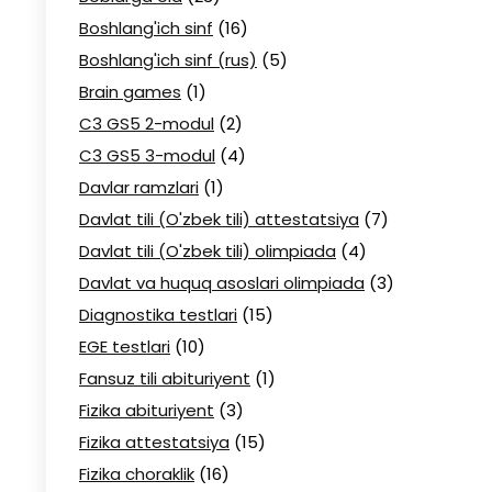
Boshlang'ich sinf
(16)
Boshlang'ich sinf (rus)
(5)
Brain games
(1)
C3 GS5 2-modul
(2)
C3 GS5 3-modul
(4)
Davlar ramzlari
(1)
Davlat tili (O'zbek tili) attestatsiya
(7)
Davlat tili (O'zbek tili) olimpiada
(4)
Davlat va huquq asoslari olimpiada
(3)
Diagnostika testlari
(15)
EGE testlari
(10)
Fansuz tili abituriyent
(1)
Fizika abituriyent
(3)
Fizika attestatsiya
(15)
Fizika choraklik
(16)