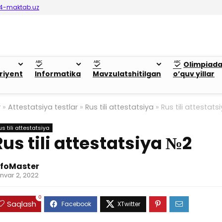
4-maktab.uz
Olimpiad
riyent
Informatika
Mavzulatshitilgan
o’quv yillar
y
»
Attestatsiya testlar
»
Rus tili attestatsiya
»
Rus tili attestat
us tili attestatsiya
Rus tili attestatsiya №2
nfoMaster
nvar 2, 2022
0
Saqlash