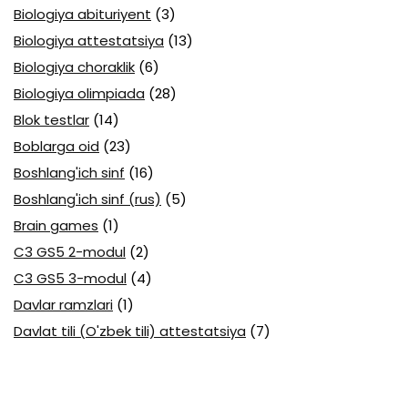
Biologiya abituriyent
(3)
Biologiya attestatsiya
(13)
Biologiya choraklik
(6)
Biologiya olimpiada
(28)
Blok testlar
(14)
Boblarga oid
(23)
Boshlang'ich sinf
(16)
Boshlang'ich sinf (rus)
(5)
Brain games
(1)
C3 GS5 2-modul
(2)
C3 GS5 3-modul
(4)
Davlar ramzlari
(1)
Davlat tili (O'zbek tili) attestatsiya
(7)
Davlat tili (O'zbek tili) olimpiada
(4)
Davlat va huquq asoslari olimpiada
(3)