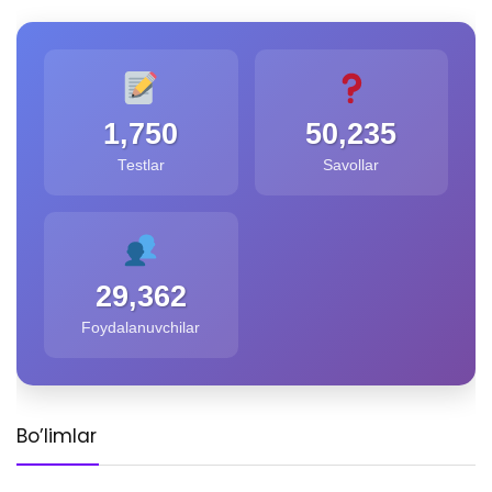
1,750
50,235
Testlar
Savollar
29,362
Foydalanuvchilar
Bo’limlar