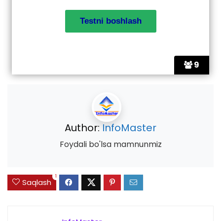
9
Author:
InfoMaster
Foydali bo'lsa mamnunmiz
1
Saqlash