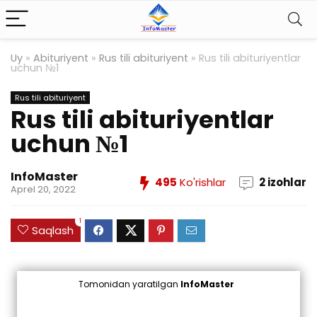
Uy
»
Abituriyent
»
Rus tili abituriyent
»
Rus tili abituriyentlar
uchun №1
Rus tili abituriyent
Rus tili abituriyentlar
uchun №1
InfoMaster
495
Ko'rishlar
2 izohlar
Aprel 20, 2022
1
Saqlash
Tomonidan yaratilgan
InfoMaster