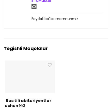
InfoMaster
Foydali bo'lsa mamnunmiz
Tegishli Maqolalar
Rus tili abituriyentlar
uchun №2