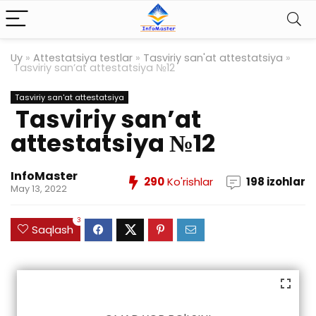
Uy
»
Attestatsiya testlar
»
Tasviriy san'at attestatsiya
»
Tasviriy san’at attestatsiya №12
Tasviriy san'at attestatsiya
Tasviriy san’at
attestatsiya №12
InfoMaster
290
Ko'rishlar
198 izohlar
May 13, 2022
3
Saqlash