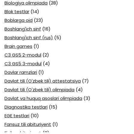
Biologiya olimpiada
(28)
Blok testlar
(14)
Boblarga oid
(23)
Boshlang'ich sinf
(16)
Boshlang'ich sinf (rus)
(5)
Brain games
(1)
C3 GS5 2-modul
(2)
C3 GS5 3-modul
(4)
Davlar ramzlari
(1)
Davlat tili (O'zbek tili) attestatsiya
(7)
Davlat tili (O'zbek tili) olimpiada
(4)
Davlat va huquq asoslari olimpiada
(3)
Diagnostika testlari
(15)
EGE testlari
(10)
Fansuz tili abituriyent
(1)
Fizika abituriyent
(3)