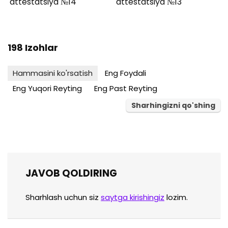
attestatsiya №14
attestatsiya №13
198 Izohlar
Hammasini ko'rsatish
Eng Foydali
Eng Yuqori Reyting
Eng Past Reyting
Sharhingizni qo'shing
JAVOB QOLDIRING
Sharhlash uchun siz
saytga kirishingiz
lozim.