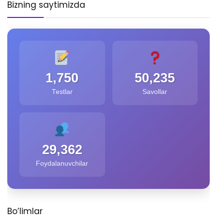
Bizning saytimizda
1,750
50,235
Testlar
Savollar
29,362
Foydalanuvchilar
Bo’limlar