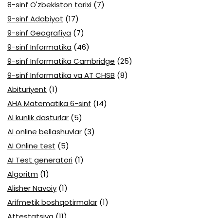
8-sinf O'zbekiston tarixi
(7)
9-sinf Adabiyot
(17)
9-sinf Geografiya
(7)
9-sinf Informatika
(46)
9-sinf Informatika Cambridge
(25)
9-sinf Informatika va AT CHSB
(8)
Abituriyent
(1)
AHA Matematika 6-sinf
(14)
AI kunlik dasturlar
(5)
AI online bellashuvlar
(3)
AI Online test
(5)
AI Test generatori
(1)
Algoritm
(1)
Alisher Navoiy
(1)
Arifmetik boshqotirmalar
(1)
Attestatsiya
(11)