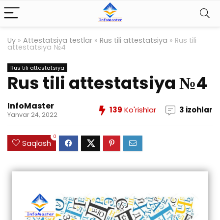
Uy
»
Attestatsiya testlar
»
Rus tili attestatsiya
»
Rus tili
attestatsiya №4
Rus tili attestatsiya
Rus tili attestatsiya №4
InfoMaster
139
Ko'rishlar
3 izohlar
Yanvar 24, 2022
0
Saqlash