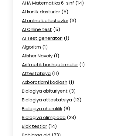
AHA Matematika 6-sinf
(14)
AI kunlik dasturlar
(5)
AI online bellashuvlar
(3)
AI Online test
(5)
AI Test generatori
(1)
Algoritm
(1)
Alisher Navoiy
(1)
Arifmetik boshqotirmalar
(1)
Attestatsiya
(11)
Axborotlarni kodlash
(1)
Biologiya abituriyent
(3)
Biologiya attestatsiya
(13)
Biologiya choraklik
(6)
Biologiya olimpiada
(28)
Blok testlar
(14)
Boblarga oid
(23)