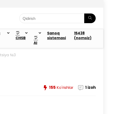
a
Sanoq
15438
CHSB
sistemasi
(nomsiz)
AI
tatsiya №3
155
Ko'rishlar
1 izoh