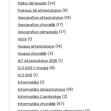
Fizika olimpiada
(24)
Fransuz tili attestatsiya
(6)
Geografiya attestatsiya
(16)
Geografiya choraklik
(17)
Geografiya olimpiada
(17)
Html
(1)
Huquq attestatsiya
(16)
Huquq choraklik
(4)
IAT Attestatsiya 2026
(1)
IC3 GS5 1-modul
(8)
IC3 GS6
(1)
Informatika
(1)
Informatika attesttatsiya
(19)
Informatika Cambridge
(2)
Informatika choraklik
(67)
Informatika o'qituvchilar olimpiadasi
(2)