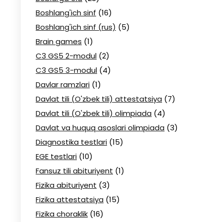
Boshlang'ich sinf
(16)
Boshlang'ich sinf (rus)
(5)
Brain games
(1)
C3 GS5 2-modul
(2)
C3 GS5 3-modul
(4)
Davlar ramzlari
(1)
Davlat tili (O'zbek tili) attestatsiya
(7)
Davlat tili (O'zbek tili) olimpiada
(4)
Davlat va huquq asoslari olimpiada
(3)
Diagnostika testlari
(15)
EGE testlari
(10)
Fansuz tili abituriyent
(1)
Fizika abituriyent
(3)
Fizika attestatsiya
(15)
Fizika choraklik
(16)