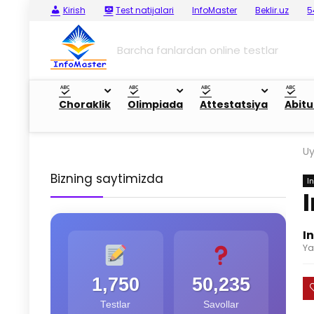
Kirish
Test natijalari
InfoMaster
Beklir.uz
5
Barcha fanlardan online testlar
Choraklik
Olimpiada
Attestatsiya
Abitu
U
Bizning saytimizda
In
I
Ya
1,750
50,235
Testlar
Savollar