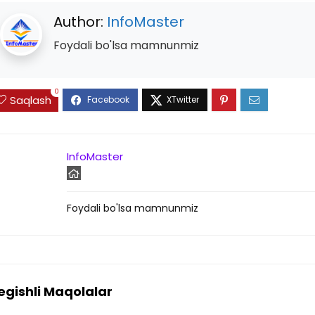
Author:
InfoMaster
Foydali bo'lsa mamnunmiz
0
Saqlash
InfoMaster
Foydali bo'lsa mamnunmiz
egishli Maqolalar