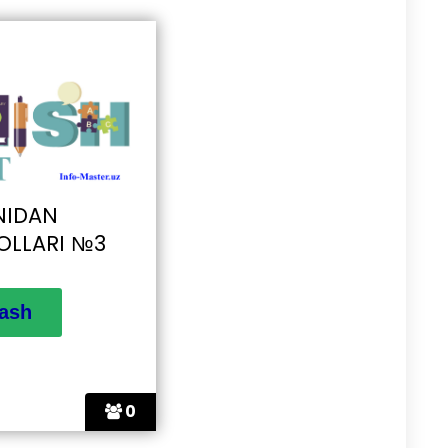
ANIDAN
OLLARI №3
0