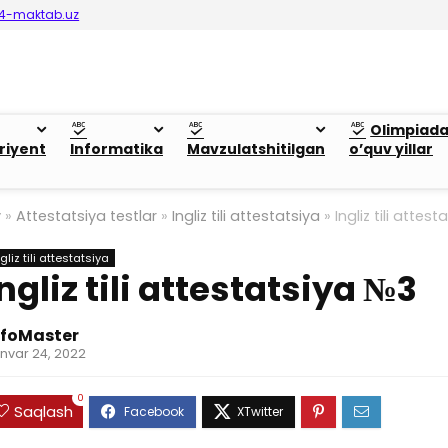
4-maktab.uz
Olimpiad
riyent
Informatika
Mavzulatshitilgan
o’quv yillar
y
»
Attestatsiya testlar
»
Ingliz tili attestatsiya
»
Ingliz tili attes
gliz tili attestatsiya
Ingliz tili attestatsiya №3
nfoMaster
nvar 24, 2022
0
Saqlash