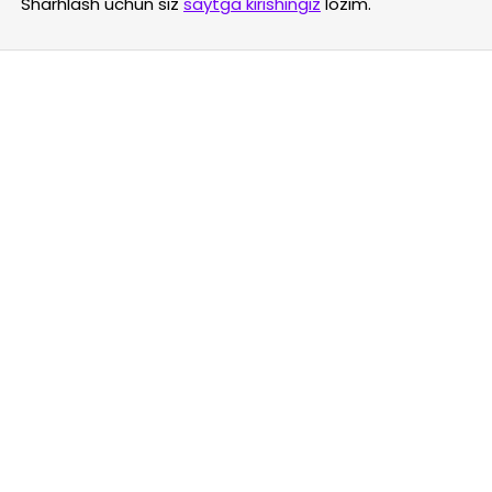
Sharhlash uchun siz
saytga kirishingiz
lozim.