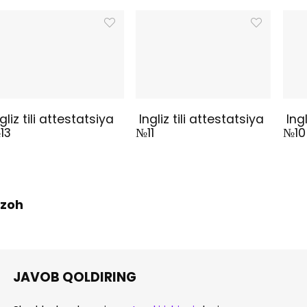
gliz tili attestatsiya
Ingliz tili attestatsiya
Ingl
13
№11
№10
 Izoh
JAVOB QOLDIRING