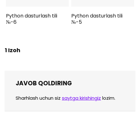
Python dasturlash tili
Python dasturlash tili
№-6
№-5
1 Izoh
JAVOB QOLDIRING
Sharhlash uchun siz
saytga kirishingiz
lozim.