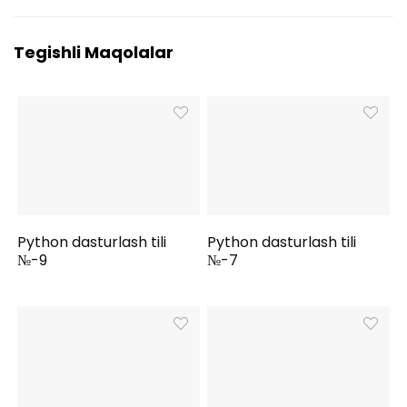
Tegishli Maqolalar
Python dasturlash tili
Python dasturlash tili
№-9
№-7