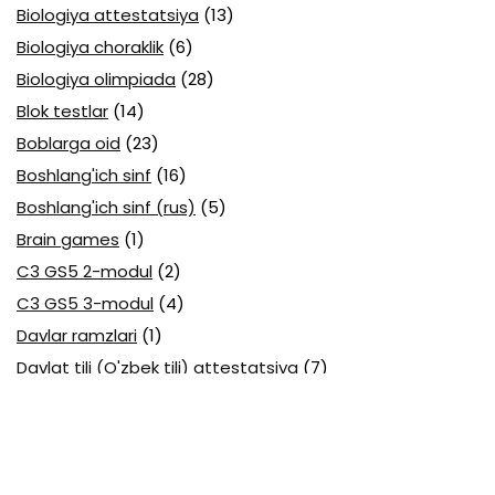
Biologiya attestatsiya
(13)
Biologiya choraklik
(6)
Biologiya olimpiada
(28)
Blok testlar
(14)
Boblarga oid
(23)
Boshlang'ich sinf
(16)
Boshlang'ich sinf (rus)
(5)
Brain games
(1)
C3 GS5 2-modul
(2)
C3 GS5 3-modul
(4)
Davlar ramzlari
(1)
Davlat tili (O'zbek tili) attestatsiya
(7)
Davlat tili (O'zbek tili) olimpiada
(4)
Davlat va huquq asoslari olimpiada
(3)
Diagnostika testlari
(15)