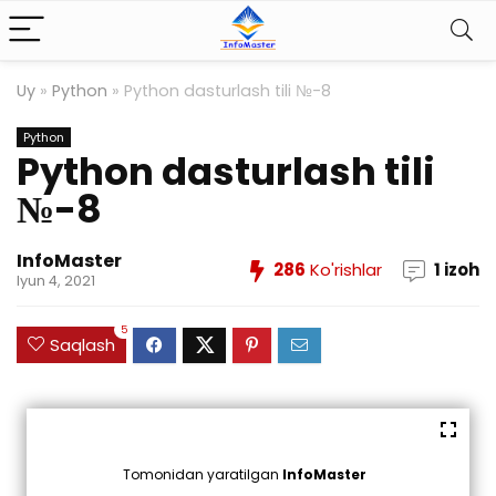
Uy
»
Python
»
Python dasturlash tili №-8
Python
Python dasturlash tili
№-8
InfoMaster
286
Ko'rishlar
1 izoh
Iyun 4, 2021
5
Saqlash
Tomonidan yaratilgan
InfoMaster