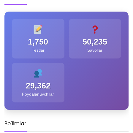
1,750
50,235
Testlar
Savollar
29,362
Foydalanuvchilar
Bo’limlar