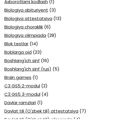
Axborotlarni kodlash
(1)
Biologiya abituriyent
(3)
Biologiya attestatsiya
(13)
Biologiya choraklik
(6)
Biologiya olimpiada
(28)
Blok testlar
(14)
Boblarga oid
(23)
Boshlang'ich sinf
(16)
Boshlang'ich sinf (rus)
(5)
Brain games
(1)
C3 GS5 2-modul
(2)
C3 GS5 3-modul
(4)
Davlar ramzlari
(1)
Davlat tili (O'zbek tili) attestatsiya
(7)
Davlat tili (O'zbek tili) olimpiada
(4)
Davlat va huquq asoslari olimpiada
(3)