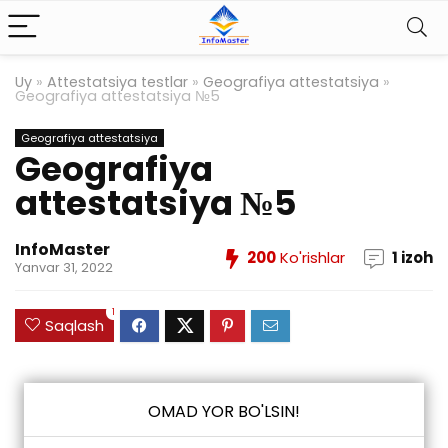
Uy
»
Attestatsiya testlar
»
Geografiya attestatsiya
»
Geografiya attestatsiya №5
Geografiya attestatsiya
Geografiya
attestatsiya №5
InfoMaster
200
Ko'rishlar
1 izoh
Yanvar 31, 2022
1
Saqlash
OMAD YOR BO'LSIN!