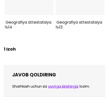
Geografiya attestatsiya
Geografiya attestatsiya
№14
№13
1 Izoh
JAVOB QOLDIRING
Sharhlash uchun siz
saytga kirishingiz
lozim.